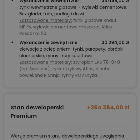
Wykończenie wewnętrzne
33 048,00 zł
tynki wewnętrzne gipsowe + wylewki cementowe.
Bez gładzi, farb, podłóg i drzwi.
Zastosowane materiały:
tynki gipsowe Knauf
MP75, wylewki cementowe miksokret Atlas
Posadzka 20.
Wykończenie zewnętrzne
30 294,00 zł
elewacja z ociepleniem, tynki, parapety, obróbki
blacharskie, rynny i rury spustowe.
Zastosowane materiały:
styropian EPS 70-040
(np. Swisspor), tynk akrylowy Atlas, blacha
powlekana Plannja, rynny PCV Bryza.
Stan deweloperski
+264 384,00 zł
Premium
Wersja premium stanu deweloperskiego uwzględnia