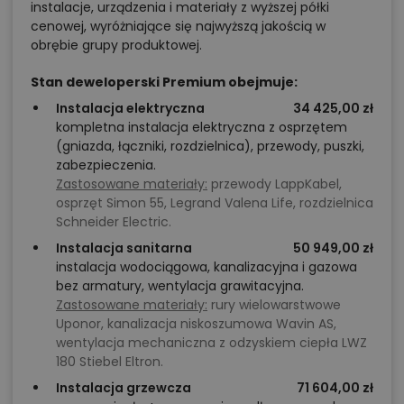
instalacje, urządzenia i materiały z wyższej półki
cenowej, wyróżniające się najwyższą jakością w
obrębie grupy produktowej.
Stan deweloperski Premium obejmuje:
Instalacja elektryczna
34 425,00 zł
kompletna instalacja elektryczna z osprzętem
(gniazda, łączniki, rozdzielnica), przewody, puszki,
zabezpieczenia.
Zastosowane materiały:
przewody LappKabel,
osprzęt Simon 55, Legrand Valena Life, rozdzielnica
Schneider Electric.
Instalacja sanitarna
50 949,00 zł
instalacja wodociągowa, kanalizacyjna i gazowa
bez armatury, wentylacja grawitacyjna.
Zastosowane materiały:
rury wielowarstwowe
Uponor, kanalizacja niskoszumowa Wavin AS,
wentylacja mechaniczna z odzyskiem ciepła LWZ
180 Stiebel Eltron.
Instalacja grzewcza
71 604,00 zł