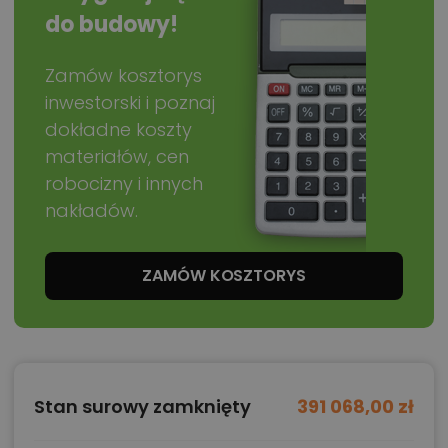
do budowy!
Zamów kosztorys
inwestorski i poznaj
dokładne koszty
materiałów, cen
robocizny i innych
nakładów.
ZAMÓW KOSZTORYS
Stan surowy zamknięty
391 068,00 zł