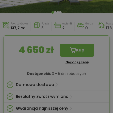
Pow. użytkowa
Pokoje
Łazienki
Garaż
Pow.
137,7 m²
5
2
0
173
4 650 zł
Kup
Negocjuj cenę
Dostępność:
3 - 5 dni roboczych
Darmowa dostawa
Bezpłatny zwrot i wymiana
Gwarancja najniższej ceny