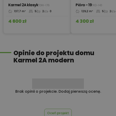
Karmel 2A klasyk
Pióro - 19
TDW-176
TKD-143
137,7 m²
5
2
0
129,2 m²
5
2
1 800,00 zł
Płyta fundamentowa
4 600 zł
4 300 zł
450,00 zł
Płyta styropianowa na wymiar
Opinie do projektu domu
Karmel 2A modern
Rabat 10% na zakupy w
100,00 zł
Castorama
100,00 zł
Rabat 10% na zakupy w OBI
Brak opinii o projekcie. Dodaj pierwszą ocenę.
450,00 zł
Rekuperacja
Oceń projekt