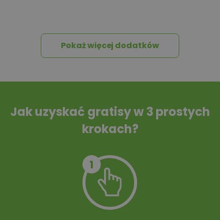
Pakiet umów i
Dziennik Budowy
wniosków
Pokaż więcej dodatków
Tablica informacyjna
Przydomowa
oczyszczalnia
ścieków
Jak uzyskać gratisy w 3 prostych
krokach?
Szambo
10 projektów małej
architektury
ogrodowej