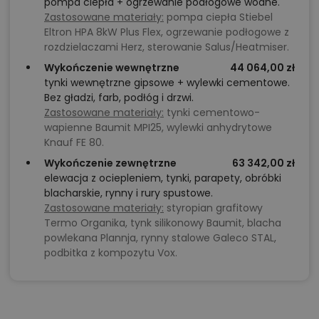
pompa ciepła + ogrzewanie podłogowe wodne.
Zastosowane materiały:
pompa ciepła Stiebel
Eltron HPA 8kW Plus Flex, ogrzewanie podłogowe z
rozdzielaczami Herz, sterowanie Salus/Heatmiser.
Wykończenie wewnętrzne
44 064,00 zł
tynki wewnętrzne gipsowe + wylewki cementowe.
Bez gładzi, farb, podłóg i drzwi.
Zastosowane materiały:
tynki cementowo-
wapienne Baumit MPI25, wylewki anhydrytowe
Knauf FE 80.
Wykończenie zewnętrzne
63 342,00 zł
elewacja z ociepleniem, tynki, parapety, obróbki
blacharskie, rynny i rury spustowe.
Zastosowane materiały:
styropian grafitowy
Termo Organika, tynk silikonowy Baumit, blacha
powlekana Plannja, rynny stalowe Galeco STAL,
podbitka z kompozytu Vox.