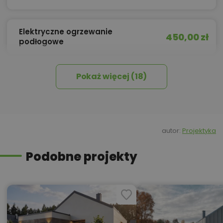
Elektryczne ogrzewanie
450,00 zł
podłogowe
Pokaż więcej (18)
450,00 zł
Izolacja celulozowa
550,00 zł
Kosztorys inwestorski
autor:
Projektyka
Podobne projekty
550,00 zł
Kotłownia na paliwo stałe
Kredyt hipoteczny z operatem za
800,00 zł
0 zł