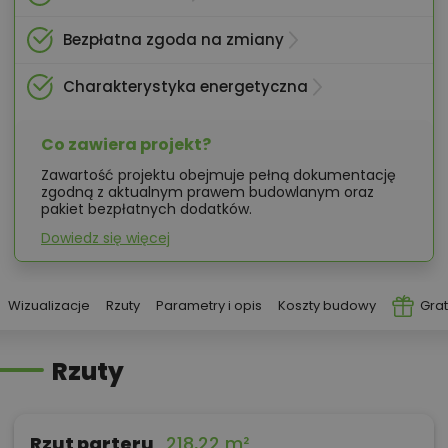
Bezpłatna zgoda na zmiany
Charakterystyka energetyczna
Co zawiera projekt?
Zawartość projektu obejmuje pełną dokumentację
zgodną z aktualnym prawem budowlanym oraz
pakiet bezpłatnych dodatków.
Dowiedz się więcej
Wizualizacje
Rzuty
Parametry i opis
Koszty budowy
Grat
Rzuty
Rzut parteru
218,22 m²