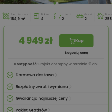
Pow. użytkowa
Pokoje
Łazienki
Garaż
Pow.
154,9 m²
4
2
2
258
4 949 zł
Kup
Negocjuj cenę
Dostępność:
Projekt dostępny w terminie 21 dni.
Darmowa dostawa
Bezpłatny zwrot i wymiana
Gwarancja najniższej ceny
Pakiet Gratisów