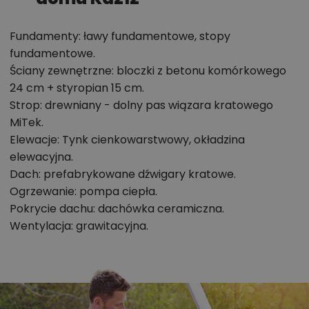
informacje szczegółowe - np. wymiary
pomieszczeń, instalacje, materiały?
Fundamenty: ławy fundamentowe, stopy
fundamentowe.
Ściany zewnętrzne: bloczki z betonu komórkowego
Zadzwoń
52 384 49 90
lub
NAPISZ
24 cm + styropian 15 cm.
Strop: drewniany - dolny pas wiązara kratowego
MiTek.
Elewacje: Tynk cienkowarstwowy, okładzina
elewacyjna.
Dach: prefabrykowane dźwigary kratowe.
Ogrzewanie: pompa ciepła.
Pokrycie dachu: dachówka ceramiczna.
Wentylacja: grawitacyjna.