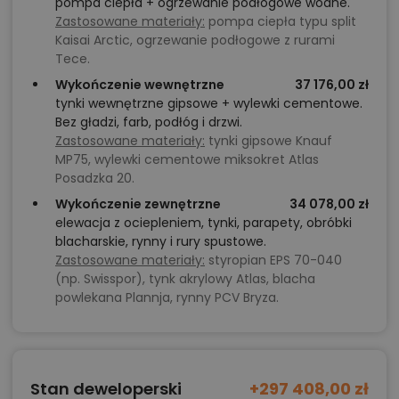
pompa ciepła + ogrzewanie podłogowe wodne.
Zastosowane materiały:
pompa ciepła typu split
Kaisai Arctic, ogrzewanie podłogowe z rurami
Tece.
Wykończenie wewnętrzne
37 176,00 zł
tynki wewnętrzne gipsowe + wylewki cementowe.
Bez gładzi, farb, podłóg i drzwi.
Zastosowane materiały:
tynki gipsowe Knauf
MP75, wylewki cementowe miksokret Atlas
Posadzka 20.
Wykończenie zewnętrzne
34 078,00 zł
elewacja z ociepleniem, tynki, parapety, obróbki
blacharskie, rynny i rury spustowe.
Zastosowane materiały:
styropian EPS 70-040
(np. Swisspor), tynk akrylowy Atlas, blacha
powlekana Plannja, rynny PCV Bryza.
Stan deweloperski
+297 408,00 zł