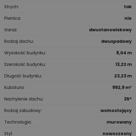
Strych
tak
Piwnica
nie
Garaż
dwustanowiskowy
Rodzaj dachu
dwuspadowy
Wysokość budynku
8,04 m
Szerokość budynku
13,22 m
Długość budynku
23,23 m
Kubatura
992,9 m³
Nachylenie dachu
35°
Rodzaj zabudowy
wolnostojący
Technologia
murowany
Styl
nowoczesny