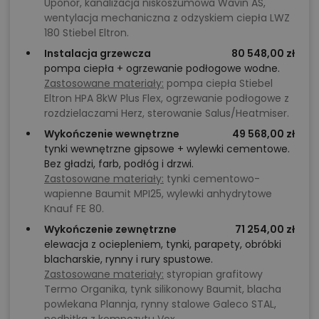
Uponor, kanalizacja niskoszumowa Wavin AS,
wentylacja mechaniczna z odzyskiem ciepła LWZ
180 Stiebel Eltron.
Instalacja grzewcza
80 548,00 zł
pompa ciepła + ogrzewanie podłogowe wodne.
Zastosowane materiały:
pompa ciepła Stiebel
Eltron HPA 8kW Plus Flex, ogrzewanie podłogowe z
rozdzielaczami Herz, sterowanie Salus/Heatmiser.
Wykończenie wewnętrzne
49 568,00 zł
tynki wewnętrzne gipsowe + wylewki cementowe.
Bez gładzi, farb, podłóg i drzwi.
Zastosowane materiały:
tynki cementowo-
wapienne Baumit MPI25, wylewki anhydrytowe
Knauf FE 80.
Wykończenie zewnętrzne
71 254,00 zł
elewacja z ociepleniem, tynki, parapety, obróbki
blacharskie, rynny i rury spustowe.
Zastosowane materiały:
styropian grafitowy
Termo Organika, tynk silikonowy Baumit, blacha
powlekana Plannja, rynny stalowe Galeco STAL,
podbitka z kompozytu Vox.