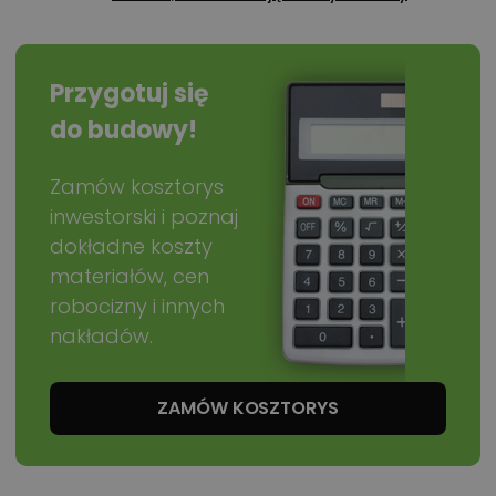
Przygotuj się
do budowy!
Zamów kosztorys
inwestorski i poznaj
dokładne koszty
materiałów, cen
robocizny i innych
nakładów.
ZAMÓW KOSZTORYS