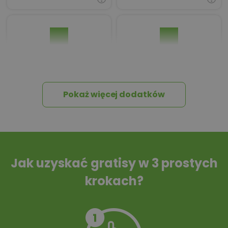
Pakiet umów i
Dziennik Budowy
wniosków
Pokaż więcej dodatków
Tablica informacyjna
Przydomowa
oczyszczalnia
ścieków
Jak uzyskać gratisy w 3 prostych
krokach?
Szambo
10 projektów małej