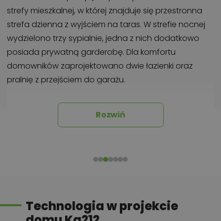
strefy mieszkalnej, w której znajduje się przestronna
strefa dzienna z wyjściem na taras. W strefie nocnej
wydzielono trzy sypialnie, jedna z nich dodatkowo
posiada prywatną garderobę. Dla komfortu
domowników zaprojektowano dwie łazienki oraz
pralnię z przejściem do garażu.
Chcesz uzyskać więcej informacji o tym
Rozwiń
projekcie, na przykład:
polecane przez architekta zmiany,
możliwości wprowadzania modyfikacji,
projekty podobne - o zbliżonym układzie lub
parametrach,
optymalizacja kosztów budowy domu według
Technologia w projekcie
tego projektu,
domu Ka212