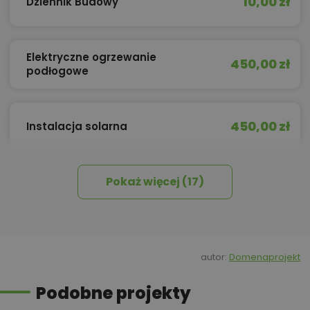
10,00 zł
Dziennik Budowy
Elektryczne ogrzewanie
450,00 zł
podłogowe
450,00 zł
Instalacja solarna
Pokaż więcej (17)
450,00 zł
Izolacja celulozowa
450,00 zł
Kosztorys inwestorski
autor:
Domenaprojekt
Podobne projekty
Kosztorys inwestorski wersja