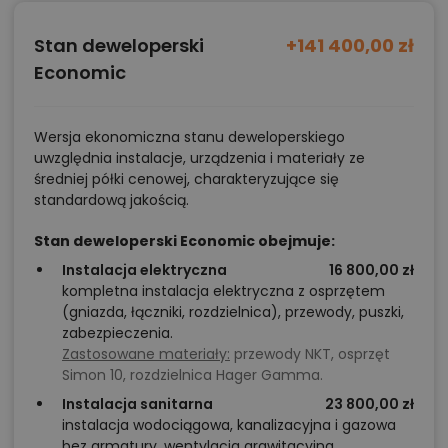
polecane przez architekta zmiany,
możliwości wprowadzania modyfikacji,
Stan deweloperski
+141 400,00 zł
projekty podobne - o zbliżonym układzie lub
Economic
parametrach,
optymalizacja kosztów budowy domu według
Wersja ekonomiczna stanu deweloperskiego
tego projektu,
uwzględnia instalacje, urządzenia i materiały ze
informacje szczegółowe - np. wymiary
średniej półki cenowej, charakteryzujące się
standardową jakością.
pomieszczeń, instalacje, materiały?
Stan deweloperski Economic obejmuje:
Instalacja elektryczna
16 800,00 zł
Zadzwoń
52 384 49 90
lub
NAPISZ
kompletna instalacja elektryczna z osprzętem
(gniazda, łączniki, rozdzielnica), przewody, puszki,
zabezpieczenia.
Zastosowane materiały:
przewody NKT, osprzęt
Simon 10, rozdzielnica Hager Gamma.
Instalacja sanitarna
23 800,00 zł
instalacja wodociągowa, kanalizacyjna i gazowa
bez armatury, wentylacja grawitacyjna.