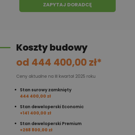
ZAPYTAJ DORADCĘ
wygodną i niezależną strefę użytkowaną na co dzień
przez właścicieli domu.
Pozostałe dwie sypialnie znajdują się w innej części
budynku i korzystają z drugiej łazienki dostępnej z
korytarza. W pobliżu zaplanowano również gabinet,
Koszty budowy
który może pełnić funkcję pokoju do pracy, pokoju
gościnnego lub dodatkowej sypialni. Taki układ
od 444 400,00 zł*
pozwala wyraźnie oddzielić przestrzeń rodziców od
części przeznaczonej dla dzieci lub pozostałych
Ceny aktualne na III kwartał 2025 roku
domowników.
Stan surowy zamknięty
444 400,00 zł
Strych i zaplecze gospodarcze –
Stan deweloperski Economic
swoboda użytkowania
+141 400,00 zł
Jednym z wyróżników projektu jest rozbudowane
Stan deweloperski Premium
zaplecze gospodarcze. Osobna pralnia przejmuje
+268 800,00 zł