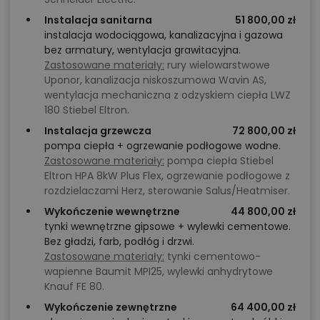
Instalacja sanitarna
51 800,00 zł
instalacja wodociągowa, kanalizacyjna i gazowa
bez armatury, wentylacja grawitacyjna.
Zastosowane materiały:
rury wielowarstwowe
Uponor, kanalizacja niskoszumowa Wavin AS,
wentylacja mechaniczna z odzyskiem ciepła LWZ
180 Stiebel Eltron.
Instalacja grzewcza
72 800,00 zł
pompa ciepła + ogrzewanie podłogowe wodne.
Zastosowane materiały:
pompa ciepła Stiebel
Eltron HPA 8kW Plus Flex, ogrzewanie podłogowe z
rozdzielaczami Herz, sterowanie Salus/Heatmiser.
Wykończenie wewnętrzne
44 800,00 zł
tynki wewnętrzne gipsowe + wylewki cementowe.
Bez gładzi, farb, podłóg i drzwi.
Zastosowane materiały:
tynki cementowo-
wapienne Baumit MPI25, wylewki anhydrytowe
Knauf FE 80.
Wykończenie zewnętrzne
64 400,00 zł