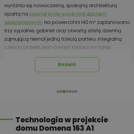
wyróżnia się nowoczesną, spokojną architekturą
opartą na
zwartej bryle przykrytej dachem
wielospadowym
. Na powierzchni 140 m² zaplanowano
trzy sypialnie, gabinet oraz otwartą strefę dzienną
zajmującą niemal jedną trzecią parteru. Integralną
częścią projektu jest również zadaszony taras
dostępny bezpośrednio z salonu. Wyróżnikiem jest
także duży strych bez możliwości adaptacji, który
Rozwiń
pełni funkcję magazynową.
Najważniejsze atuty projektu Domena
163 A1
Otwarta strefa dzienna z salonem, jadalnią i
Technologia w projekcie
kuchnią ma ponad 44 m² powierzchni.
domu Domena 163 A1
Strych o powierzchni użytkowej 91,5 m² daje dużą