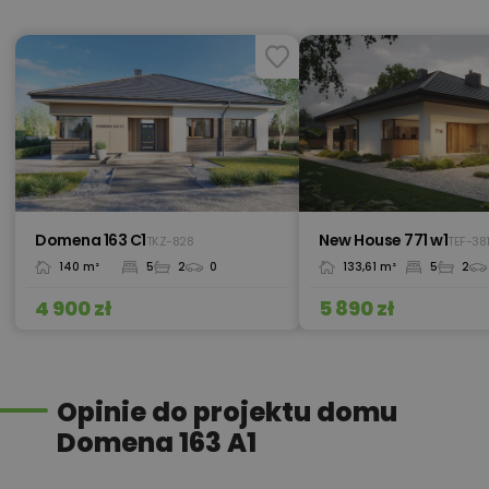
500,00 zł
elektroniczna
Kredyt hipoteczny z operatem za
800,00 zł
0 zł
715,00 zł
Ogrzewanie podłogowe
Domena 163 C1
New House 771 w1
TKZ-828
TEF-38
140 m²
5
2
0
133,61 m²
5
2
450,00 zł
Okna, żaluzje, rolety
4 900 zł
5 890 zł
450,00 zł
Pakiet umów i wniosków
Opinie do projektu domu
Domena 163 A1