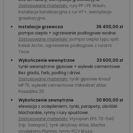
Zastosowane materiały:
rury PP i PE Wavin,
instalacja kanalizacyjna z rur HT+, wentylacja
grawitacyjna.
Instalacja grzewcza
36 400,00 zł
pompa ciepła + ogrzewanie podłogowe wodne.
Zastosowane materiały:
pompa ciepła typu split
Kaisai Arctic, ogrzewanie podłogowe z rurami
Tece.
Wykończenie wewnętrzne
33 600,00 zł
tynki wewnętrzne gipsowe + wylewki cementowe.
Bez gładzi, farb, podłóg i drzwi.
Zastosowane materiały:
tynki gipsowe Knauf
MP75, wylewki cementowe miksokret Atlas
Posadzka 20.
Wykończenie zewnętrzne
30 800,00 zł
elewacja z ociepleniem, tynki, parapety, obróbki
blacharskie, rynny i rury spustowe.
Zastosowane materiały:
styropian EPS 70-040
(np. Swisspor), tynk akrylowy Atlas, blacha
powlekana Plannja, rynny PCV Bryza.