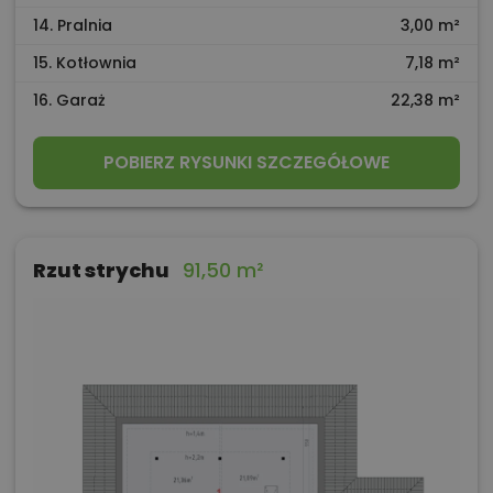
14. Pralnia
3,00 m²
15. Kotłownia
7,18 m²
16. Garaż
22,38 m²
POBIERZ RYSUNKI SZCZEGÓŁOWE
Rzut strychu
91,50 m²