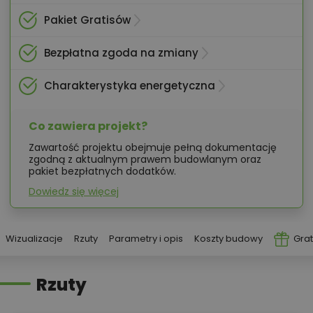
Pakiet Gratisów
Bezpłatna zgoda na zmiany
Charakterystyka energetyczna
Co zawiera projekt?
Zawartość projektu obejmuje pełną dokumentację
zgodną z aktualnym prawem budowlanym oraz
pakiet bezpłatnych dodatków.
Dowiedz się więcej
Wizualizacje
Rzuty
Parametry i opis
Koszty budowy
Grat
Rzuty