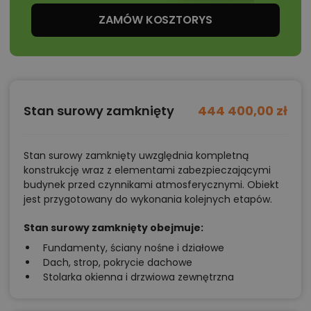
rodziny 2+2 lub 2+3, która szuka
wygodnego domu
ZAMÓW KOSZTORYS
parterowego
bez konieczności codziennego
korzystania ze schodów. Trzy sypialnie, gabinet, dwie
łazienki, osobna pralnia oraz prywatna strefa
gospodarzy tworzą układ odpowiadający
Stan surowy zamknięty
444 400,00 zł
potrzebom większej rodziny.
Projekt sprawdzi się również dla inwestorów, którym
zależy na dużej ilości miejsca do przechowywania.
Stan surowy zamknięty uwzględnia kompletną
Spiżarnia, garderoba, kotłownia oraz przestronny
konstrukcję wraz z elementami zabezpieczającymi
budynek przed czynnikami atmosferycznymi. Obiekt
strych pozwalają uporządkować wyposażenie domu
jest przygotowany do wykonania kolejnych etapów.
bez zajmowania powierzchni głównych pomieszczeń
Stan surowy zamknięty obejmuje:
mieszkalnych.
Fundamenty, ściany nośne i działowe
Dach, strop, pokrycie dachowe
Chcesz uzyskać więcej informacji o tym
Stolarka okienna i drzwiowa zewnętrzna
projekcie, na przykład: