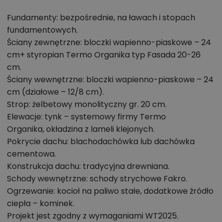
rezerwę miejsca do przechowywania.
Główna sypialnia została połączona z własną
Fundamenty: bezpośrednie, na ławach i stopach
fundamentowych.
garderobą i łazienką.
Ściany zewnętrzne: bloczki wapienno-piaskowe – 24
Trzy sypialnie oraz gabinet pozwalają elastycznie
cm+ styropian Termo Organika typ Fasada 20-26
dopasować dom do potrzeb rodziny.
cm.
Spiżarnia przy kuchni pomaga uporządkować
Ściany wewnętrzne: bloczki wapienno-piaskowe – 24
przechowywanie produktów i wyposażenia.
cm (działowe – 12/8 cm).
Osobna pralnia przejmuje funkcje związane z
Strop: żelbetowy monolityczny gr. 20 cm.
praniem i suszeniem ubrań, dzięki czemu łazienki
Elewacje: tynk – systemowy firmy Termo
mogą pełnić wyłącznie funkcję sanitarną i
Organika, okładzina z lameli klejonych.
kąpielową.
Pokrycie dachu: blachodachówka lub dachówka
cementowa.
Kotłownia o powierzchni ponad 7 m²
zapewnia
Konstrukcja dachu: tradycyjna drewniana.
miejsce nie tylko na urządzenia instalacyjne, ale
Schody wewnętrzne: schody strychowe Fakro.
również dodatkowe wyposażenie gospodarcze.
Ogrzewanie: kocioł na paliwo stałe, dodatkowe źródło
Garaż jednostanowiskowy został połączony z
ciepła – kominek.
częścią gospodarczą domu.
Projekt jest zgodny z wymaganiami WT2025.