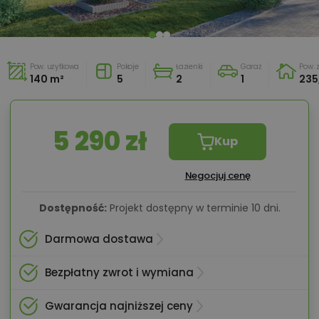
Pow. użytkowa
Pokoje
Łazienki
Garaż
Pow.
140 m²
5
2
1
235
5 290 zł
Kup
Negocjuj cenę
Dostępność:
Projekt dostępny w terminie 10 dni.
Darmowa dostawa
Bezpłatny zwrot i wymiana
Gwarancja najniższej ceny