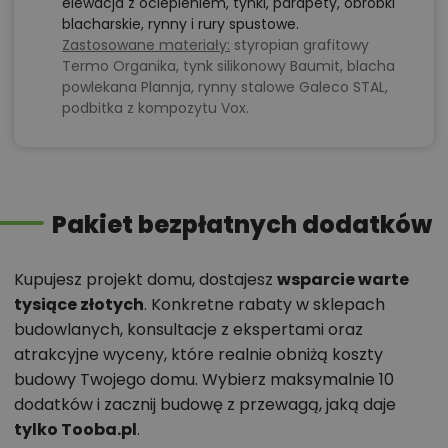
elewacja z ociepleniem, tynki, parapety, obróbki
blacharskie, rynny i rury spustowe.
Zastosowane materiały:
styropian grafitowy
Termo Organika, tynk silikonowy Baumit, blacha
powlekana Plannja, rynny stalowe Galeco STAL,
podbitka z kompozytu Vox.
Pakiet bezpłatnych dodatków
Kupujesz projekt domu, dostajesz
wsparcie warte
tysiące złotych
. Konkretne rabaty w sklepach
budowlanych, konsultacje z ekspertami oraz
atrakcyjne wyceny, które realnie obniżą koszty
budowy Twojego domu. Wybierz maksymalnie 10
dodatków i zacznij budowę z przewagą, jaką daje
tylko Tooba.pl
.