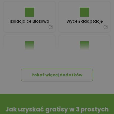
Izolacja celulozowa
Wyceń adaptację
Pakiet umów i
Dziennik Budowy
wniosków
Pokaż więcej dodatków
Tablica informacyjna
Przydomowa
oczyszczalnia
ścieków
Jak uzyskać gratisy w 3 prostych