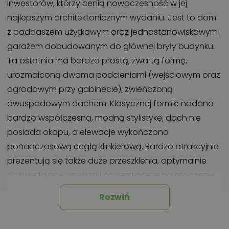
Inwestorów, którzy cenią nowoczesność w jej
najlepszym architektonicznym wydaniu. Jest to dom
z poddaszem użytkowym oraz jednostanowiskowym
garażem dobudowanym do głównej bryły budynku.
Ta ostatnia ma bardzo prostą, zwartą formę,
urozmaiconą dwoma podcieniami (wejściowym oraz
ogrodowym przy gabinecie), zwieńczoną
dwuspadowym dachem. Klasycznej formie nadano
bardzo współczesną, modną stylistykę; dach nie
posiada okapu, a elewacje wykończono
ponadczasową cegłą klinkierową. Bardzo atrakcyjnie
prezentują się także duże przeszklenia, optymalnie
doświetlające wnętrza i otwierające je na otoczenie.
Dom Atrakcyjny 2 wyróżnia się nie tylko stylową,
Rozwiń
kompaktową bryłą, ale również bogatym programem
funkcjonalnym zawartym na stosunkowo niewielkiej