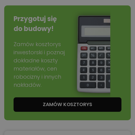
Przygotuj się
do budowy!
Zamów kosztorys
inwestorski i poznaj
dokładne koszty
materiałów, cen
robocizny i innych
nakładów.
ZAMÓW KOSZTORYS