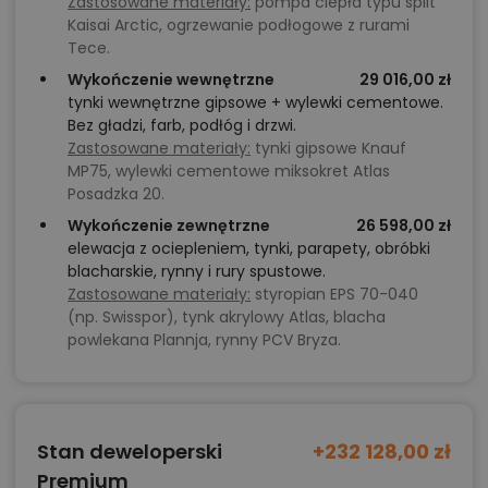
Zastosowane materiały:
pompa ciepła typu split
Kaisai Arctic, ogrzewanie podłogowe z rurami
Tece.
Wykończenie wewnętrzne
29 016,00 zł
tynki wewnętrzne gipsowe + wylewki cementowe.
Bez gładzi, farb, podłóg i drzwi.
Zastosowane materiały:
tynki gipsowe Knauf
MP75, wylewki cementowe miksokret Atlas
Posadzka 20.
Wykończenie zewnętrzne
26 598,00 zł
elewacja z ociepleniem, tynki, parapety, obróbki
blacharskie, rynny i rury spustowe.
Zastosowane materiały:
styropian EPS 70-040
(np. Swisspor), tynk akrylowy Atlas, blacha
powlekana Plannja, rynny PCV Bryza.
Stan deweloperski
+232 128,00 zł
Premium