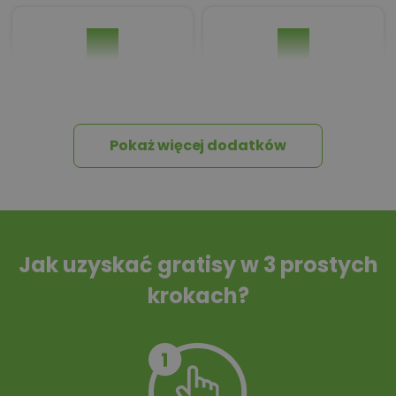
Pakiet umów i
Dziennik Budowy
wniosków
Pokaż więcej dodatków
Tablica informacyjna
Przydomowa
oczyszczalnia
ścieków
Jak uzyskać gratisy w 3 prostych
krokach?
Szambo
10 projektów małej
architektury