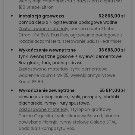
wentylacja mechaniczna z odzyskiem ciepła LWZ
180 Stiebel Eltron.
Instalacja grzewcza
62 868,00 zł
pompa ciepła + ogrzewanie podłogowe wodne.
Zastosowane materiały:
pompa ciepła Stiebel
Eltron HPA 8kW Plus Flex, ogrzewanie podłogowe z
rozdzielaczami Herz, sterowanie Salus/Heatmiser.
Wykończenie wewnętrzne
38 688,00 zł
tynki wewnętrzne gipsowe + wylewki cementowe.
Bez gładzi, farb, podłóg i drzwi.
Zastosowane materiały:
tynki cementowo-
wapienne Baumit MPI25, wylewki anhydrytowe
Knauf FE 80.
Wykończenie zewnętrzne
55 614,00 zł
elewacja z ociepleniem, tynki, parapety, obróbki
blacharskie, rynny i rury spustowe.
Zastosowane materiały:
styropian grafitowy
Termo Organika, tynk silikonowy Baumit, blacha
powlekana Plannja, rynny stalowe Galeco STAL,
podbitka z kompozytu Vox.