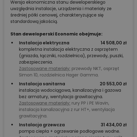
Wersja ekonomiczna stanu deweloperskiego
uwzględnia instalacje, urządzenia i materiały ze
średniej półki cenowej, charakteryzujące się
standardową jakością.
Stan deweloperski Economic obejmuje:
Instalacja elektryczna
14 508,00 zł
kompletna instalacja elektryczna z osprzętem
(gniazda, łączniki, rozdzielnica), przewody, puszki,
zabezpieczenia.
Zastosowane materiały:
przewody NKT, osprzęt
Simon 10, rozdzielnica Hager Gamma.
Instalacja sanitarna
20 553,00 zł
instalacja wodociągowa, kanalizacyjna i gazowa
bez armatury, wentylacja grawitacyjna.
Zastosowane materiały:
rury PP i PE Wavin,
instalacja kanalizacyjna z rur HT+, wentylacja
grawitacyjna.
Instalacja grzewcza
31 434,00 zł
pompa ciepła + ogrzewanie podłogowe wodne.