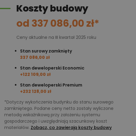
Koszty budowy
projekty podobne - o zbliżonym układzie lub
parametrach,
od 337 086,00 zł*
optymalizacja kosztów budowy domu według
tego projektu,
Ceny aktualne na III kwartał 2025 roku
informacje szczegółowe - np. wymiary
pomieszczeń, instalacje, materiały?
Stan surowy zamknięty
337 086,00 zł
Stan deweloperski Economic
Zadzwoń
52 384 49 90
lub
NAPISZ
+122 109,00 zł
Stan deweloperski Premium
+232 128,00 zł
*Dotyczy wykończenia budynku do stanu surowego
zamkniętego. Podane ceny netto zostały wyliczone
metodą wskaźnikową przy założeniu systemu
gospodarczego i uwzględniają szacunkowy koszt
materiałów.
Zobacz, co zawierają koszty budowy