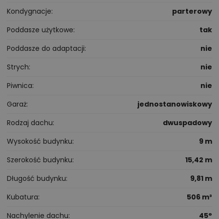
Kondygnacje
parterowy
Poddasze użytkowe
tak
Poddasze do adaptacji
nie
Strych
nie
Piwnica
nie
Garaż
jednostanowiskowy
Rodzaj dachu
dwuspadowy
Wysokość budynku
9 m
Szerokość budynku
15,42 m
Długość budynku
9,81 m
Kubatura
506 m³
Nachylenie dachu
45°