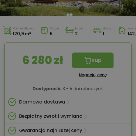
Pow. użytkowa
Pokoje
Łazienki
Garaż
Pow.
120,9 m²
5
2
1
142
6 280 zł
Kup
Negocjuj cenę
Dostępność:
3 - 5 dni roboczych
Darmowa dostawa
Bezpłatny zwrot i wymiana
Gwarancja najniższej ceny