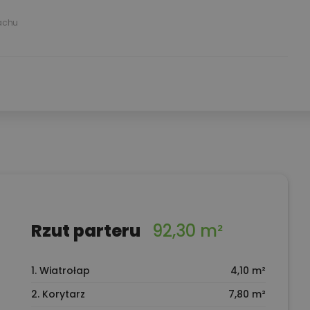
achu
Rzut parteru
92,30 m²
1. Wiatrołap
4,10 m²
2. Korytarz
7,80 m²