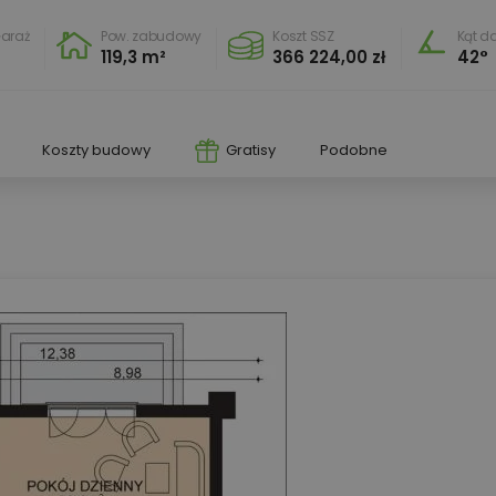
araż
Pow. zabudowy
Koszt SSZ
Kąt d
119,3 m²
366 224,00 zł
42°
Koszty budowy
Gratisy
Podobne