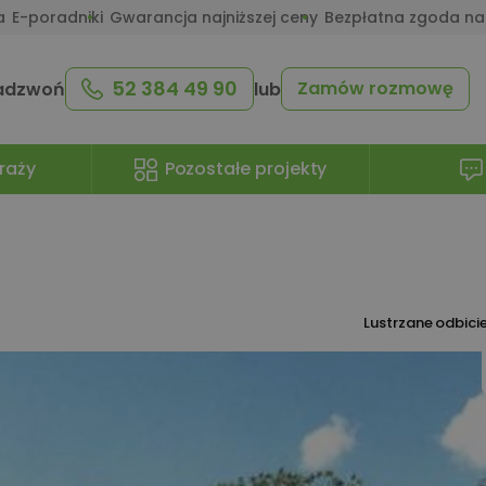
a
E-poradniki
Gwarancja najniższej ceny
Bezpłatna zgoda na
52 384 49 90
Zamów rozmowę
adzwoń
lub
raży
Pozostałe projekty
Lustrzane odbici