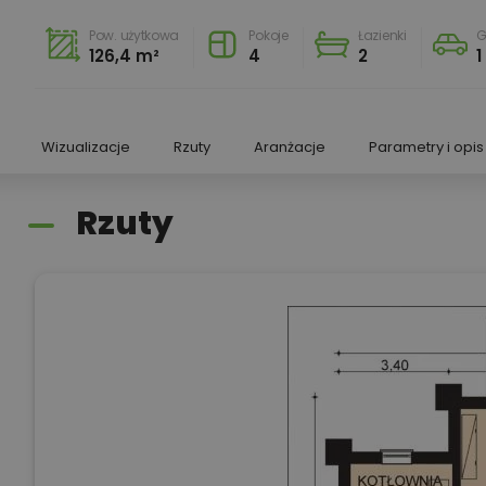
Pow. użytkowa
Pokoje
Łazienki
G
126,4 m²
4
2
1
Wizualizacje
Rzuty
Aranżacje
Parametry i opis
Rzuty