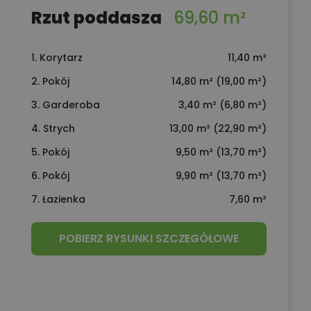
Rzut poddasza
69,60 m²
1. Korytarz
11,40 m²
2. Pokój
14,80 m² (19,00 m²)
3. Garderoba
3,40 m² (6,80 m²)
4. Strych
13,00 m² (22,90 m²)
5. Pokój
9,50 m² (13,70 m²)
6. Pokój
9,90 m² (13,70 m²)
7. Łazienka
7,60 m²
POBIERZ RYSUNKI SZCZEGÓŁOWE