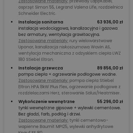
Zastosowane materiały:
przewody LappKabel,
osprzęt Simon 55, Legrand Valena Life, rozdzielnica
Schneider Electric.
Instalacja sanitarna
63 936,00 zł
instalacja wodociągowa, kanalizacyjna i gazowa
bez armatury, wentylacja grawitacyjna.
Zastosowane materiały:
rury wielowarstwowe
Uponor, kanalizacja niskoszumowa Wavin AS,
wentylacja mechaniczna z odzyskiem ciepła LWZ
180 Stiebel Eltron.
Instalacja grzewcza
89 856,00 zł
pompa ciepła + ogrzewanie podłogowe wodne.
Zastosowane materiały:
pompa ciepła Stiebel
Eltron HPA 8kW Plus Flex, ogrzewanie podłogowe z
rozdzielaczami Herz, sterowanie Salus/Heatmiser.
Wykończenie wewnętrzne
55 296,00 zł
tynki wewnętrzne gipsowe + wylewki cementowe.
Bez gładzi, farb, podłóg i drzwi.
Zastosowane materiały:
tynki cementowo-
wapienne Baumit MPI25, wylewki anhydrytowe
Knauf FE 80.