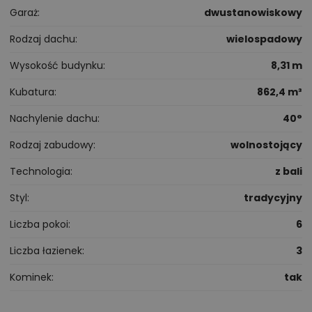
Garaż
dwustanowiskowy
Rodzaj dachu
wielospadowy
Wysokość budynku
8,31 m
Kubatura
862,4 m³
Nachylenie dachu
40°
Rodzaj zabudowy
wolnostojący
Technologia
z bali
Styl
tradycyjny
Liczba pokoi
6
Liczba łazienek
3
Kominek
tak