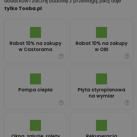
dodatków i zacznij budowę z przewagą, jaką daje
tylko Tooba.pl
.
Rabat 10% na zakupy
Rabat 10% na zakupy
w Castorama
w OBI
Pompa ciepła
Płyta styropianowa
na wymiar
Okna, żaluzje, rolety
Rekuperacja