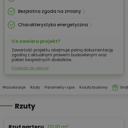
Bezpłatna zgoda na zmiany
Charakterystyka energetyczna
Co zawiera projekt?
Zawartość projektu obejmuje pełną dokumentację
zgodną z aktualnym prawem budowlanym oraz
pakiet bezpłatnych dodatków.
Dowiedz się więcej
Wizualizacje
Rzuty
Parametry i opis
Koszty budowy
Grat
Rzuty
Rzut parteru
121,10 m²