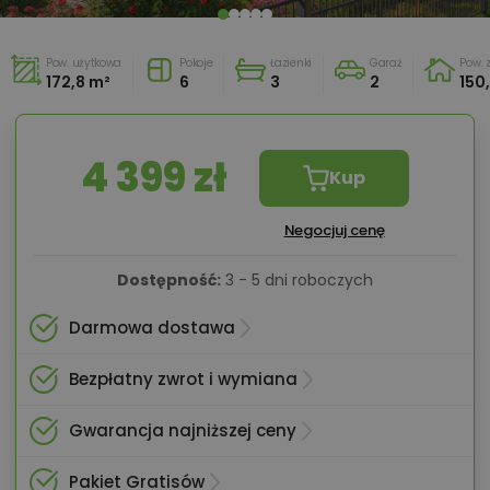
Pow. użytkowa
Pokoje
Łazienki
Garaż
Pow.
172,8 m²
6
3
2
150
4 399 zł
Kup
Negocjuj cenę
Dostępność:
3 - 5 dni roboczych
Darmowa dostawa
Bezpłatny zwrot i wymiana
Gwarancja najniższej ceny
Pakiet Gratisów