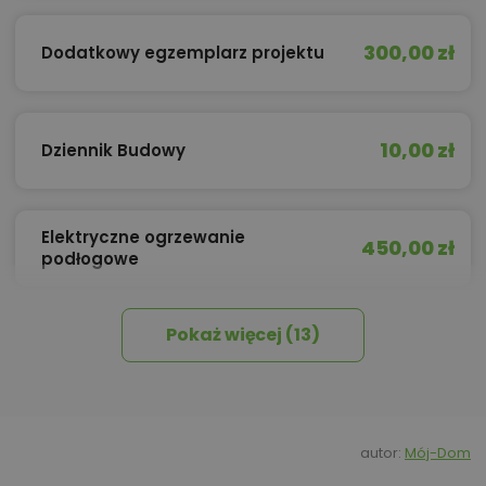
300,00 zł
Dodatkowy egzemplarz projektu
10,00 zł
Dziennik Budowy
Elektryczne ogrzewanie
450,00 zł
podłogowe
Pokaż więcej (13)
450,00 zł
Izolacja celulozowa
Kredyt hipoteczny z operatem za
800,00 zł
0 zł
autor:
Mój-Dom