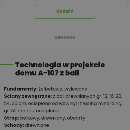
pomieszczeń, instalacje, materiały?
Rozwiń
Zadzwoń
52 384 49 90
lub
NAPISZ
Technologia w projekcie
domu A-107 z bali
Fundamenty:
żelbetowe, wylewane
Ściany zewnętrzne:
z bali drewnianych gr. 12, 16, 20,
24, 30 cm. ocieplone od wewnątrz wełną mineralną,
gr. 52 cm bez ocieplenia
Strop:
belkowy, drewniany, otwarty
Schody:
drewniane