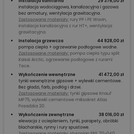
Instalacja sanitarna
29 376,00 zł
instalacja wodociągowa, kanalizacyjna i gazowa
bez armatury, wentylacja grawitacyjna.
Zastosowane materiały:
rury PP i PE Wavin,
instalacja kanalizacyjna z rur HT+, wentylacja
grawitacyjna.
Instalacja grzewcza
44 928,00 zł
pompa ciepła + ogrzewanie podłogowe wodne.
Zastosowane materiały:
pompa ciepła typu split
Kaisai Arctic, ogrzewanie podłogowe z rurami
Tece.
Wykończenie wewnętrzne
41 472,00 zł
tynki wewnętrzne gipsowe + wylewki cementowe.
Bez gładzi, farb, podłóg i drzwi.
Zastosowane materiały:
tynki gipsowe Knauf
MP75, wylewki cementowe miksokret Atlas
Posadzka 20.
Wykończenie zewnętrzne
38 016,00 zł
elewacja z ociepleniem, tynki, parapety, obróbki
blacharskie, rynny i rury spustowe.
Zastosowane materiały:
styropian EPS 70-040