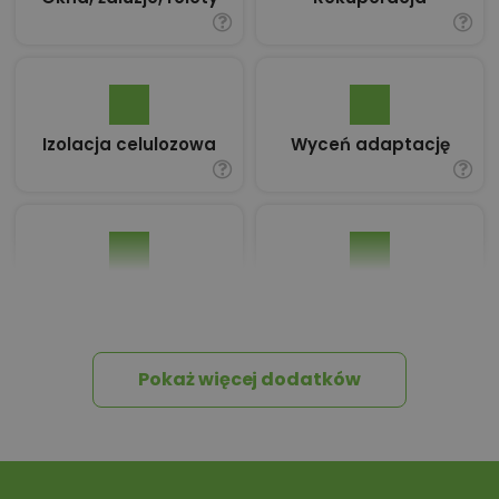
Izolacja celulozowa
Wyceń adaptację
Pakiet umów i
Dziennik Budowy
wniosków
Pokaż więcej dodatków
Tablica informacyjna
Przydomowa
oczyszczalnia