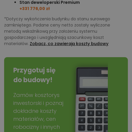
Stan deweloperski Premium
+331 776,00 zł
*Dotyczy wykończenia budynku do stanu surowego
zamkniętego. Podane ceny netto zostały wyliczone
metodą wskaźnikową przy założeniu systemu
gospodarczego i uwzględniają szacunkowy koszt
materiałów.
Zobacz, co zawierają koszty budowy
Przygotuj się
do budowy!
Zamów kosztorys
inwestorski i poznaj
dokładne koszty
materiałów, cen
robocizny i innych