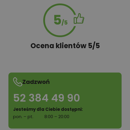
Ocena klientów 5/5
Zadzwoń
52 384 49 90
Jesteśmy dla Ciebie dostępni:
pon. – pt.
8:00 – 20:00