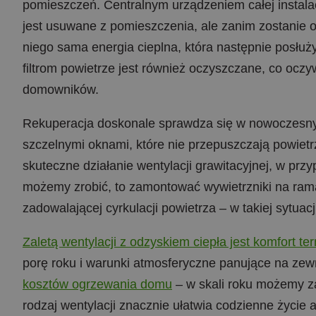
pomieszczeń. Centralnym urządzeniem całej instalacj
jest usuwane z pomieszczenia, ale zanim zostanie
niego sama energia cieplna, która następnie posłuż
filtrom powietrze jest również oczyszczane, co ocz
domowników.
Rekuperacja doskonale sprawdza się w nowoczesnyc
szczelnymi oknami, które nie przepuszczają powiet
skuteczne działanie wentylacji grawitacyjnej, w prz
możemy zrobić, to zamontować wywietrzniki na rama
zadowalającej cyrkulacji powietrza – w takiej syt
Zaletą wentylacji z odzyskiem ciepła jest komfort te
porę roku i warunki atmosferyczne panujące na zew
kosztów ogrzewania domu
– w skali roku możemy z
rodzaj wentylacji znacznie ułatwia codzienne życie 