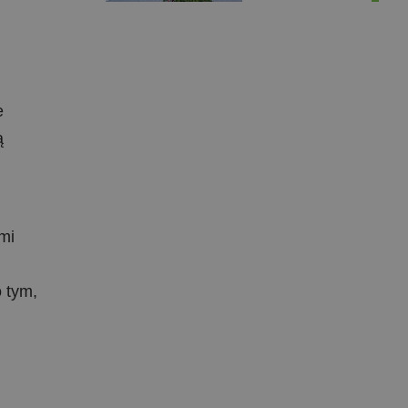
e
ą
mi
 tym,