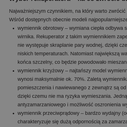
Najważniejszym czynnikiem, na który warto zwrócić 
Wśród dostępnych obecnie modeli najpopularniejsz
wymiennik obrotowy – wymiana ciepła odbywa s
wirnika. Rekuperator z takim wymiennikiem zape
nie występuje skraplanie pary wodnej, dzięki c
niskich temperaturach. Natomiast największą wa
końca szczelny, co będzie powodowało mieszani
wymiennik krzyżowy – najtańszy model wymiennik
wynosi maksymalnie ok. 70%. Zaletą wymiennik
pomieszczenia i nawiewanego z zewnątrz są od s
dzięki czemu nie ma ryzyka wymieszania. Jedną
antyzamarzaniowego i możliwość oszronienia wy
wymiennik przeciwprądowy – bardzo wydajny (odz
charakteryzuje się dużą odpornością za zamarz