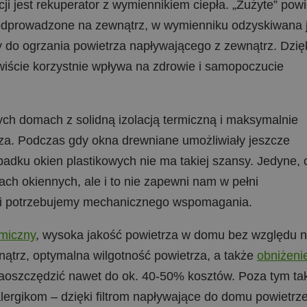
i jest rekuperator z wymiennikiem ciepła. „Zużyte” powi
 odprowadzone na zewnątrz, w wymienniku odzyskiwana j
y do ogrzania powietrza napływającego z zewnątrz. Dzię
ywiście korzystnie wpływa na zdrowie i samopoczucie
h domach z solidną izolacją termiczną i maksymalnie
rza. Podczas gdy okna drewniane umożliwiały jeszcze
ypadku okien plastikowych nie ma takiej szansy. Jedyne, 
ch okiennych, ale i to nie zapewni nam w pełni
uacji potrzebujemy mechanicznego wspomagania.
rmiczny
, wysoka jakość powietrza w domu bez względu 
nątrz, optymalna wilgotność powietrza, a także
obniżeni
aoszczędzić nawet do ok. 40-50% kosztów. Poza tym tak
alergikom – dzięki filtrom napływające do domu powietrze