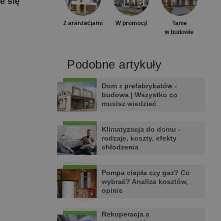
e się
Z aranżacjami
W promocji
Tanie
w budowie
Podobne artykuły
Dom z prefabrykatów -
budowa | Wszystko co
musisz wiedzieć
Klimatyzacja do domu -
rodzaje, koszty, efekty
chłodzenia
Pompa ciepła czy gaz? Co
wybrać? Analiza kosztów,
opinie
Rekuperacja a