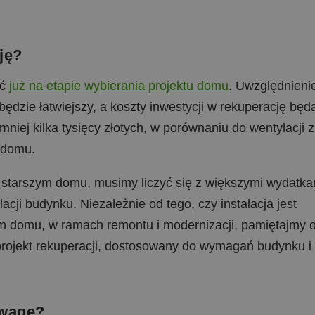
ję?
ąć
już na etapie wybierania projektu domu
. Uwzględnieni
ędzie łatwiejszy, a koszty inwestycji w rekuperację będ
iej kilka tysięcy złotych, w porównaniu do wentylacji z
 domu.
w starszym domu, musimy liczyć się z większymi wydatka
cji budynku. Niezależnie od tego, czy instalacja jest
m domu, w ramach remontu i modernizacji, pamiętajmy o
rojekt rekuperacji, dostosowany do wymagań budynku i
uwagę?