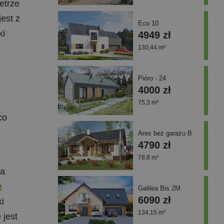
etrze
est z
Eco 10
ki
4949 zł
130,44 m²
Pióro - 24
4000 zł
75,3 m²
co
Ares bez garażu B
4790 zł
78,8 m²
na
e
Galilea Bis 2M
6090 zł
i
134,15 m²
 jest