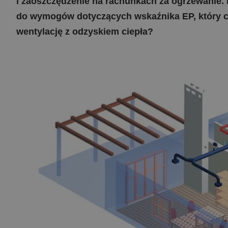
i zaoszczędzenie na rachunkach za ogrzewanie. 
do wymogów dotyczących wskaźnika EP, który co 
wentylację z odzyskiem ciepła?