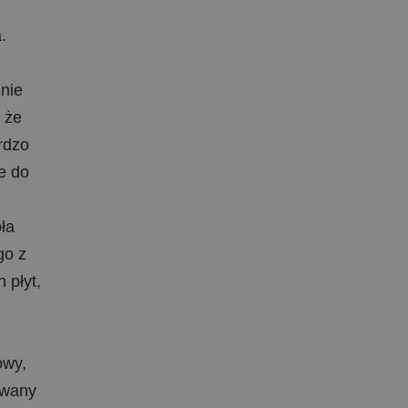
.
nie
 że
rdzo
e do
ła
go z
 płyt,
owy,
owany