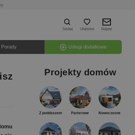
ny
Szukaj
Ulubione
Napisz
Porady
Usługi dodatkowe
Projekty domów
isz
Z poddaszem
Parterowe
Nowoczesne
 domu