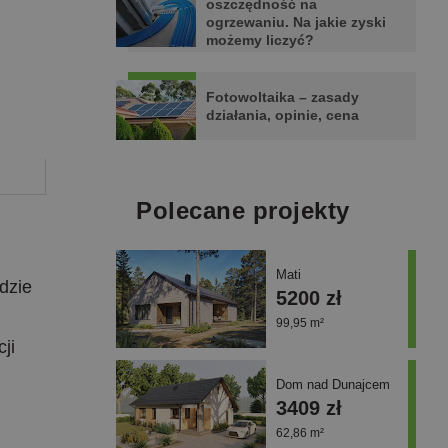
oszczędność na
ogrzewaniu. Na jakie zyski
możemy liczyć?
Fotowoltaika – zasady
działania, opinie, cena
Polecane projekty
Mati
dzie
5200 zł
99,95 m²
ji
Dom nad Dunajcem
3409 zł
62,86 m²