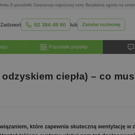
ferta
E-poradniki
Gwarancja najniższej ceny
Bezpłatna zgoda na zmia
52 384 49 90
Zamów rozmowę
Zadzwoń
lub
raży
Pozostałe projekty
 odzyskiem ciepła) – co mus
związaniem, które zapewnia skuteczną wentylację w