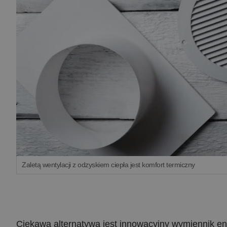
Zaletą wentylacji z odzyskiem ciepła jest komfort termiczny
Ciekawą alternatywą jest innowacyjny wymiennik ent