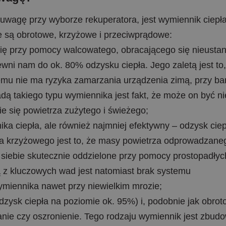
uwagę przy wyborze rekuperatora, jest wymiennik ciepła
e są obrotowe, krzyżowe i przeciwprądowe:
ię przy pomocy walcowatego, obracającego się nieustan
wni nam do ok. 80% odzysku ciepła. Jego zaletą jest to,
zemu nie ma ryzyka zamarzania urządzenia zimą, przy ba
dą takiego typu wymiennika jest fakt, że może on być ni
e się powietrza zużytego i świeżego;
a ciepła, ale również najmniej efektywny – odzysk ciep
a krzyżowego jest to, że masy powietrza odprowadzane
iebie skutecznie oddzielone przy pomocy prostopadłych
 z kluczowych wad jest natomiast brak systemu
miennika nawet przy niewielkim mrozie;
ysk ciepła na poziomie ok. 95%) i, podobnie jak obrot
anie czy oszronienie. Tego rodzaju wymiennik jest zbud