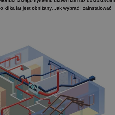
Montaż takiego systemu ułatwi nam też dostosowani
kilka lat jest obniżany. Jak wybrać i zainstalować