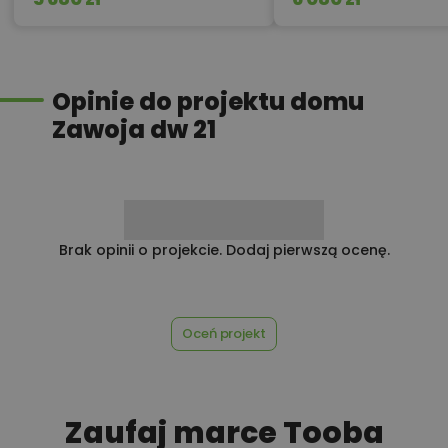
Przydomowa oczyszczalnia
450,00 zł
ścieków
Opinie do projektu domu
Zawoja dw 21
450,00 zł
Płyta styropianowa na wymiar
Rabat 10% na zakupy w
Brak opinii o projekcie. Dodaj pierwszą ocenę.
100,00 zł
Castorama
Oceń projekt
100,00 zł
Rabat 10% na zakupy w OBI
Zaufaj marce Tooba
450,00 zł
Rekuperacja