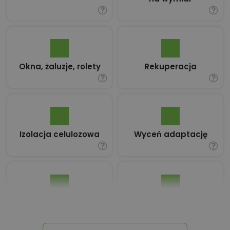
Okna, żaluzje, rolety
Rekuperacja
Izolacja celulozowa
Wyceń adaptację
Pakiet umów i
Dziennik Budowy
wniosków