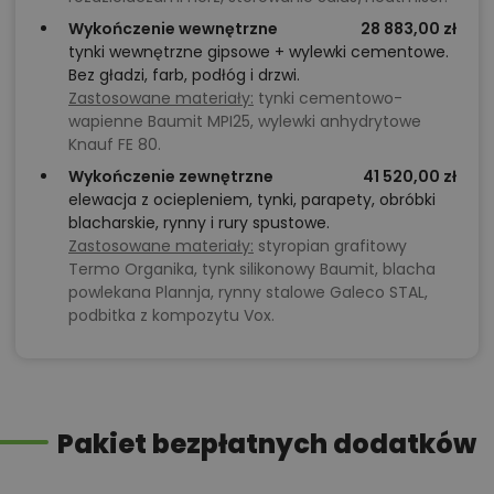
Wykończenie wewnętrzne
28 883,00 zł
tynki wewnętrzne gipsowe + wylewki cementowe.
Bez gładzi, farb, podłóg i drzwi.
Zastosowane materiały:
tynki cementowo-
wapienne Baumit MPI25, wylewki anhydrytowe
Knauf FE 80.
Wykończenie zewnętrzne
41 520,00 zł
elewacja z ociepleniem, tynki, parapety, obróbki
blacharskie, rynny i rury spustowe.
Zastosowane materiały:
styropian grafitowy
Termo Organika, tynk silikonowy Baumit, blacha
powlekana Plannja, rynny stalowe Galeco STAL,
podbitka z kompozytu Vox.
Pakiet bezpłatnych dodatków