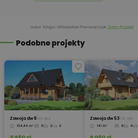
360,00 zł
Kosztorys inwestorski
autor: Kinga i Władysław Piwowarczyk,
Dom-Projekt
Podobne projekty
Kredyt hipoteczny z operatem za
800,00 zł
0 zł
450,00 zł
Okna, żaluzje, rolety
450,00 zł
Pakiet umów i wniosków
Zawoja dw 8
Zawoja dw 53
TVZ-984
TCE-283
104,44 m²
5
2
0
141 m²
6
4
450,00 zł
Pompa ciepła
5 680 zł
6 080 zł