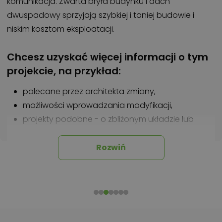
komunikacja. Zwarta bryła budynku i dach
dwuspadowy sprzyjają szybkiej i taniej budowie i
niskim kosztom eksploatacji.
Chcesz uzyskać więcej informacji o tym
projekcie, na przykład:
polecane przez architekta zmiany,
możliwości wprowadzania modyfikacji,
projekty podobne - o zbliżonym układzie lub
parametrach,
optymalizacja kosztów budowy domu według
Rozwiń
tego projektu,
informacje szczegółowe - np. wymiary
pomieszczeń, instalacje, materiały?