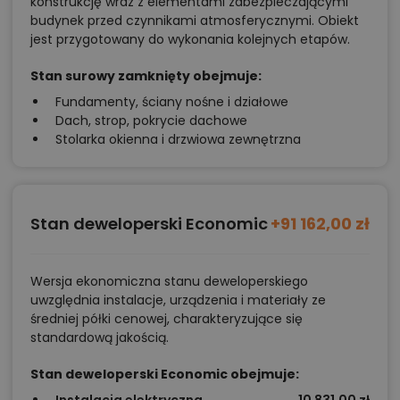
konstrukcję wraz z elementami zabezpieczającymi
budynek przed czynnikami atmosferycznymi. Obiekt
jest przygotowany do wykonania kolejnych etapów.
Stan surowy zamknięty obejmuje:
Fundamenty, ściany nośne i działowe
Dach, strop, pokrycie dachowe
Stolarka okienna i drzwiowa zewnętrzna
Stan deweloperski Economic
+91 162,00 zł
Wersja ekonomiczna stanu deweloperskiego
uwzględnia instalacje, urządzenia i materiały ze
średniej półki cenowej, charakteryzujące się
standardową jakością.
Stan deweloperski Economic obejmuje:
Instalacja elektryczna
10 831,00 zł