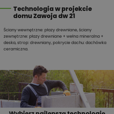
Zadzwoń
52 384 49 90
lub
NAPISZ
Technologia w projekcie
domu Zawoja dw 21
Ściany wewnętrzne: płazy drewniane, ściany
zewnętrzne: płazy drewniane + wełna mineralna +
deska, strop: drewniany, pokrycie dachu: dachówka
ceramiczna.
Wybierz najlepszą technologię