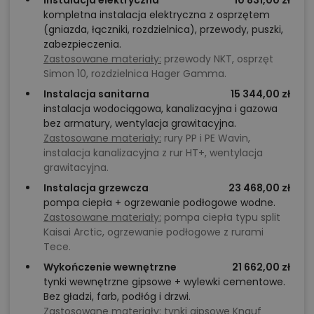
kompletna instalacja elektryczna z osprzętem
(gniazda, łączniki, rozdzielnica), przewody, puszki,
zabezpieczenia.
Zastosowane materiały:
przewody NKT, osprzęt
Simon 10, rozdzielnica Hager Gamma.
Instalacja sanitarna
15 344,00 zł
instalacja wodociągowa, kanalizacyjna i gazowa
bez armatury, wentylacja grawitacyjna.
Zastosowane materiały:
rury PP i PE Wavin,
instalacja kanalizacyjna z rur HT+, wentylacja
grawitacyjna.
Instalacja grzewcza
23 468,00 zł
pompa ciepła + ogrzewanie podłogowe wodne.
Zastosowane materiały:
pompa ciepła typu split
Kaisai Arctic, ogrzewanie podłogowe z rurami
Tece.
Wykończenie wewnętrzne
21 662,00 zł
tynki wewnętrzne gipsowe + wylewki cementowe.
Bez gładzi, farb, podłóg i drzwi.
Zastosowane materiały:
tynki gipsowe Knauf