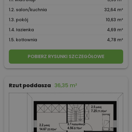
1.2. salon/kuchnia
32,64 m²
1.3. pokój
10,63 m²
1.4. łazienka
4,69 m²
1.5. kotłownia
4,78 m²
POBIERZ RYSUNKI SZCZEGÓŁOWE
Rzut poddasza
36,35 m²