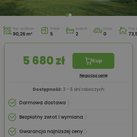
Pow. użytkowa
Pokoje
Łazienki
Garaż
Pow.
90,26 m²
5
2
0
73,
5 680 zł
Kup
Negocjuj cenę
Dostępność:
3 - 5 dni roboczych
Darmowa dostawa
Bezpłatny zwrot i wymiana
Gwarancja najniższej ceny