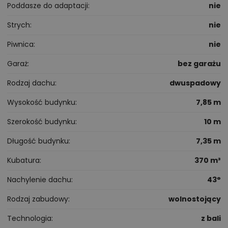
Poddasze do adaptacji
nie
Strych
nie
Piwnica
nie
Garaż
bez garażu
Rodzaj dachu
dwuspadowy
Wysokość budynku
7,85 m
Szerokość budynku
10 m
Długość budynku
7,35 m
Kubatura
370 m³
Nachylenie dachu
43°
Rodzaj zabudowy
wolnostojący
Technologia
z bali