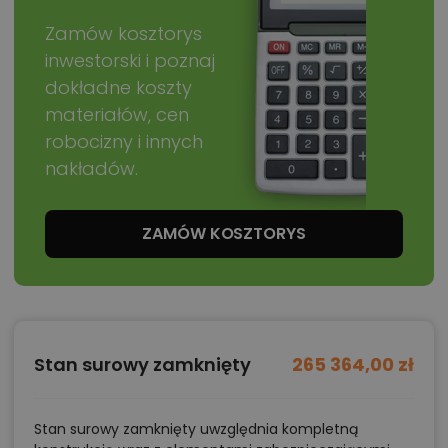
Zamów kosztorys
inwestorski i poznaj
dokładne koszty
materiałów, cen
robocizny i innych
nakładów.
ZAMÓW KOSZTORYS
Stan surowy zamknięty
265 364,00 zł
Stan surowy zamknięty uwzględnia kompletną