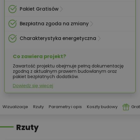
Pakiet Gratisów
Bezpłatna zgoda na zmiany
Charakterystyka energetyczna
Co zawiera projekt?
Zawartość projektu obejmuje pełną dokumentację
zgodną z aktualnym prawem budowlanym oraz
pakiet bezpłatnych dodatków.
Dowiedz się więcej
Wizualizacje
Rzuty
Parametry i opis
Koszty budowy
Grat
Rzuty