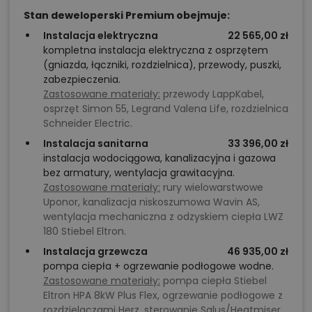
Stan deweloperski Premium obejmuje:
Instalacja elektryczna
22 565,00 zł
kompletna instalacja elektryczna z osprzętem
(gniazda, łączniki, rozdzielnica), przewody, puszki,
zabezpieczenia.
Zastosowane materiały:
przewody LappKabel,
osprzęt Simon 55, Legrand Valena Life, rozdzielnica
Schneider Electric.
Instalacja sanitarna
33 396,00 zł
instalacja wodociągowa, kanalizacyjna i gazowa
bez armatury, wentylacja grawitacyjna.
Zastosowane materiały:
rury wielowarstwowe
Uponor, kanalizacja niskoszumowa Wavin AS,
wentylacja mechaniczna z odzyskiem ciepła LWZ
180 Stiebel Eltron.
Instalacja grzewcza
46 935,00 zł
pompa ciepła + ogrzewanie podłogowe wodne.
Zastosowane materiały:
pompa ciepła Stiebel
Eltron HPA 8kW Plus Flex, ogrzewanie podłogowe z
rozdzielaczami Herz, sterowanie Salus/Heatmiser.