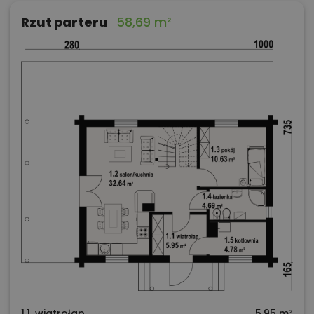
Rzut parteru
58,69 m²
1.1. wiatrołap
5,95 m²