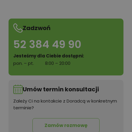
450,00 zł
Szambo
Zadzwoń
52 384 49 90
50,00 zł
Tablica informacyjna
Jesteśmy dla Ciebie dostępni:
pon. – pt.
8:00 – 20:00
100,00 zł
Wyceń adaptację
Umów termin konsultacji
Zależy Ci na kontakcie z Doradcą w konkretnym
terminie?
Zamów rozmowę