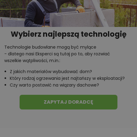
Zadzwoń
52 384 49 90
lub
NAPISZ
Wybierz najlepszą technologię
Technologie budowlane mogą być mylące
- dlatego nasi Eksperci są tutaj po to, aby rozwiać
wszelkie wątpliwości, m.in.:
Z jakich materiałów wybudować dom?
Który rodzaj ogrzewania jest najtańszy w eksploatacji?
Czy warto postawić na wiązary dachowe?
ZAPYTAJ DORADCĘ