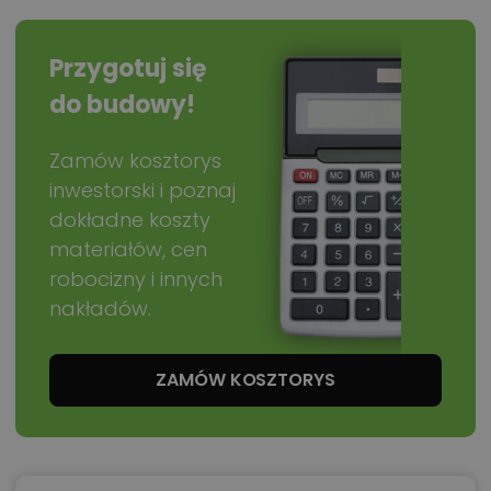
Przygotuj się
do budowy!
Zamów kosztorys
inwestorski i poznaj
dokładne koszty
materiałów, cen
robocizny i innych
nakładów.
ZAMÓW KOSZTORYS