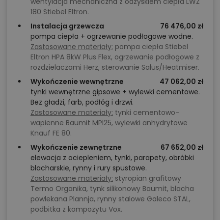
wentylacja mechaniczna z odzyskiem ciepła LWZ
180 Stiebel Eltron.
Instalacja grzewcza
76 476,00 zł
pompa ciepła + ogrzewanie podłogowe wodne.
Zastosowane materiały:
pompa ciepła Stiebel
Eltron HPA 8kW Plus Flex, ogrzewanie podłogowe z
rozdzielaczami Herz, sterowanie Salus/Heatmiser.
Wykończenie wewnętrzne
47 062,00 zł
tynki wewnętrzne gipsowe + wylewki cementowe.
Bez gładzi, farb, podłóg i drzwi.
Zastosowane materiały:
tynki cementowo-
wapienne Baumit MPI25, wylewki anhydrytowe
Knauf FE 80.
Wykończenie zewnętrzne
67 652,00 zł
elewacja z ociepleniem, tynki, parapety, obróbki
blacharskie, rynny i rury spustowe.
Zastosowane materiały:
styropian grafitowy
Termo Organika, tynk silikonowy Baumit, blacha
powlekana Plannja, rynny stalowe Galeco STAL,
podbitka z kompozytu Vox.