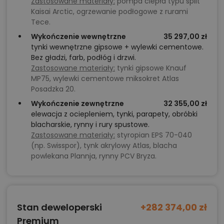
Zastosowane materiały:
pompa ciepła typu split
Kaisai Arctic, ogrzewanie podłogowe z rurami
Tece.
Wykończenie wewnętrzne
35 297,00 zł
tynki wewnętrzne gipsowe + wylewki cementowe.
Bez gładzi, farb, podłóg i drzwi.
Zastosowane materiały:
tynki gipsowe Knauf
MP75, wylewki cementowe miksokret Atlas
Posadzka 20.
Wykończenie zewnętrzne
32 355,00 zł
elewacja z ociepleniem, tynki, parapety, obróbki
blacharskie, rynny i rury spustowe.
Zastosowane materiały:
styropian EPS 70-040
(np. Swisspor), tynk akrylowy Atlas, blacha
powlekana Plannja, rynny PCV Bryza.
Stan deweloperski
+282 374,00 zł
Premium