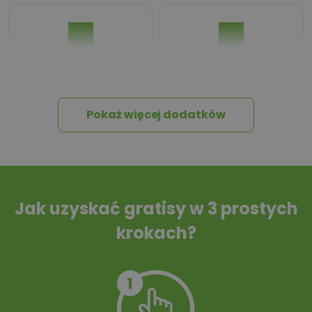
Pakiet umów i
Dziennik Budowy
wniosków
Pokaż więcej dodatków
Tablica informacyjna
Przydomowa
oczyszczalnia
ścieków
Jak uzyskać gratisy w 3 prostych
krokach?
Szambo
10 projektów małej
architektury