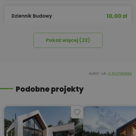
10,00 zł
Dziennik Budowy
Pokaż więcej (22)
Elektroniczna wersja projektu -
600,00 zł
pliki DWG
Elektryczne ogrzewanie
450,00 zł
podłogowe
autor: uA,
U Architekta
Podobne projekty
450,00 zł
Izolacja celulozowa
700,00 zł
Kolektory słoneczne - solary