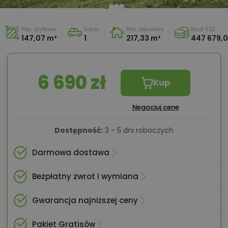
Pow. użytkowa
Garaż
Pow. zabudowy
Koszt SSZ
147,07 m²
1
217,33 m²
447 679,0
6 690 zł
Kup
Negocjuj cenę
Dostępność:
3 - 5 dni roboczych
Darmowa dostawa
Bezpłatny zwrot i wymiana
Gwarancja najniższej ceny
Pakiet Gratisów