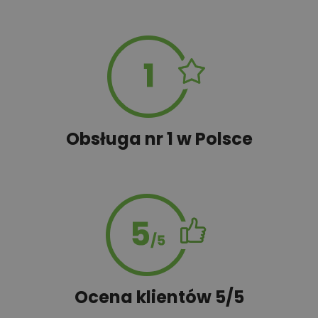
Przydomowa oczyszczalnia
450,00 zł
ścieków
450,00 zł
Płyta styropianowa na wymiar
Obsługa nr 1 w Polsce
Rabat 10% na zakupy w
100,00 zł
Castorama
100,00 zł
Rabat 10% na zakupy w OBI
Ocena klientów 5/5
450,00 zł
Rekuperacja