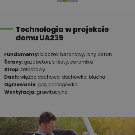
wypoczynku w ciepłe wieczory
spiżarnia, pralnia
Powierzchnia użytkowa mieszkalna 147 m2.
Technologia w projekcie
Chcesz uzyskać więcej informacji o tym
domu UA239
projekcie, na przykład:
Fundamenty:
bloczek betonowy, lany beton
polecane przez architekta zmiany,
Ściany:
gazobeton, silikaty, ceramika
możliwości wprowadzania modyfikacji,
Strop:
żelbetowy
projekty podobne - o zbliżonym układzie lub
Dach:
więźba dachowa, dachówka, blacha
parametrach,
Ogrzewanie:
gaz, podłogówka
optymalizacja kosztów budowy domu według
Wentylacja:
grawitacyjna
tego projektu,
informacje szczegółowe - np. wymiary
pomieszczeń, instalacje, materiały?