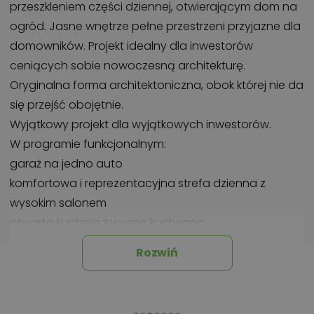
przeszkleniem części dziennej, otwierającym dom na
ogród. Jasne wnętrze pełne przestrzeni przyjazne dla
domowników. Projekt idealny dla inwestorów
ceniących sobie nowoczesną architekturę.
Oryginalna forma architektoniczna, obok której nie da
się przejść obojętnie.
Wyjątkowy projekt dla wyjątkowych inwestorów.
W programie funkcjonalnym:
garaż na jedno auto
komfortowa i reprezentacyjna strefa dzienna z
wysokim salonem
otwarta kuchnia z wyspą kuchenną
masterbedroom
Rozwiń
gabinet
pokój dziecka
zadaszona strefa relaksu na tarasie idealna do