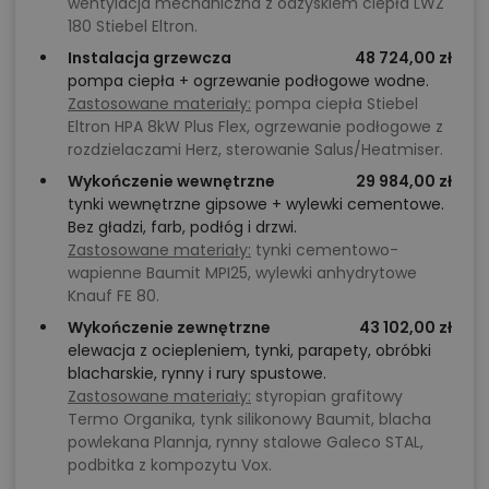
wentylacja mechaniczna z odzyskiem ciepła LWZ
180 Stiebel Eltron.
Instalacja grzewcza
48 724,00 zł
pompa ciepła + ogrzewanie podłogowe wodne.
Zastosowane materiały:
pompa ciepła Stiebel
Eltron HPA 8kW Plus Flex, ogrzewanie podłogowe z
rozdzielaczami Herz, sterowanie Salus/Heatmiser.
Wykończenie wewnętrzne
29 984,00 zł
tynki wewnętrzne gipsowe + wylewki cementowe.
Bez gładzi, farb, podłóg i drzwi.
Zastosowane materiały:
tynki cementowo-
wapienne Baumit MPI25, wylewki anhydrytowe
Knauf FE 80.
Wykończenie zewnętrzne
43 102,00 zł
elewacja z ociepleniem, tynki, parapety, obróbki
blacharskie, rynny i rury spustowe.
Zastosowane materiały:
styropian grafitowy
Termo Organika, tynk silikonowy Baumit, blacha
powlekana Plannja, rynny stalowe Galeco STAL,
podbitka z kompozytu Vox.