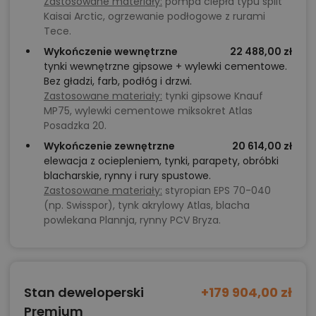
Zastosowane materiały:
pompa ciepła typu split
Kaisai Arctic, ogrzewanie podłogowe z rurami
Tece.
Wykończenie wewnętrzne
22 488,00 zł
tynki wewnętrzne gipsowe + wylewki cementowe.
Bez gładzi, farb, podłóg i drzwi.
Zastosowane materiały:
tynki gipsowe Knauf
MP75, wylewki cementowe miksokret Atlas
Posadzka 20.
Wykończenie zewnętrzne
20 614,00 zł
elewacja z ociepleniem, tynki, parapety, obróbki
blacharskie, rynny i rury spustowe.
Zastosowane materiały:
styropian EPS 70-040
(np. Swisspor), tynk akrylowy Atlas, blacha
powlekana Plannja, rynny PCV Bryza.
Stan deweloperski
+179 904,00 zł
Premium