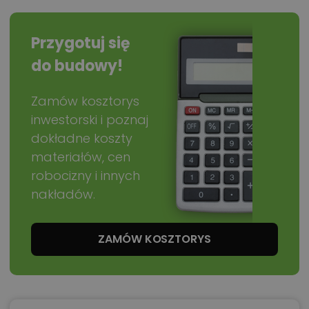
Przygotuj się
do budowy!
Zamów kosztorys
inwestorski i poznaj
dokładne koszty
materiałów, cen
robocizny i innych
nakładów.
ZAMÓW KOSZTORYS