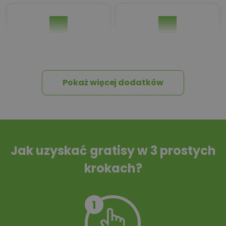
Pakiet umów i
Dziennik Budowy
wniosków
Pokaż więcej dodatków
Tablica informacyjna
Przydomowa
oczyszczalnia
ścieków
Jak uzyskać gratisy w 3 prostych
krokach?
Szambo
10 projektów małej
architektury