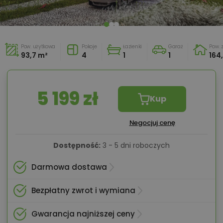
Pow. użytkowa
Pokoje
Łazienki
Garaż
Pow.
93,7 m²
4
1
1
164
5 199 zł
Kup
Negocjuj cenę
Dostępność:
3 - 5 dni roboczych
Darmowa dostawa
Bezpłatny zwrot i wymiana
Gwarancja najniższej ceny