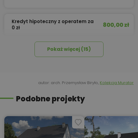
Kredyt hipoteczny z operatem za
800,00 zł
0 zł
Pokaż więcej (15)
450,00 zł
Okna, żaluzje, rolety
450,00 zł
Pakiet umów i wniosków
autor: arch. Przemysław Biryło,
Kolekcja Murator
Podobne projekty
450,00 zł
Pompa ciepła
5,00 zł
Projekt domku ogrodowego