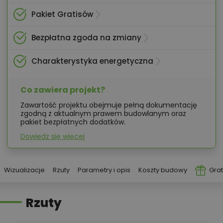
Pakiet Gratisów
Bezpłatna zgoda na zmiany
Charakterystyka energetyczna
Co zawiera projekt?
Zawartość projektu obejmuje pełną dokumentację
zgodną z aktualnym prawem budowlanym oraz
pakiet bezpłatnych dodatków.
Dowiedz się więcej
Wizualizacje
Rzuty
Parametry i opis
Koszty budowy
Grat
Rzuty