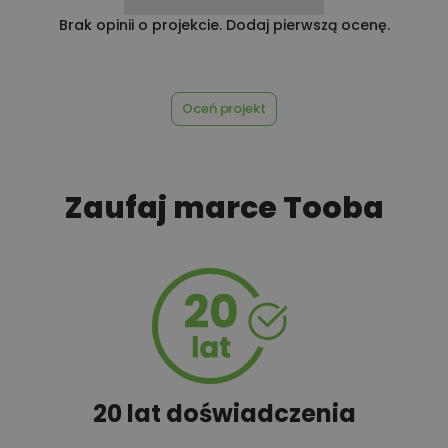
Brak opinii o projekcie. Dodaj pierwszą ocenę.
Rabat 10% na zakupy w
100,00 zł
Castorama
Oceń projekt
100,00 zł
Rabat 10% na zakupy w OBI
Zaufaj marce Tooba
450,00 zł
Rekuperacja
40,00 zł
Tablica informacyjna
20 lat doświadczenia
100,00 zł
Wyceń adaptację