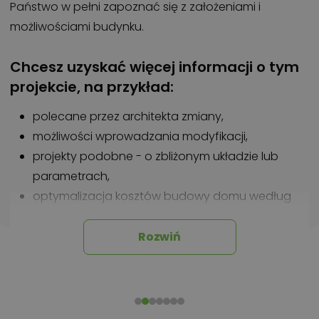
Państwo w pełni zapoznać się z założeniami i
możliwościami budynku.
Chcesz uzyskać więcej informacji o tym
projekcie, na przykład:
polecane przez architekta zmiany,
możliwości wprowadzania modyfikacji,
projekty podobne - o zbliżonym układzie lub
parametrach,
optymalizacja kosztów budowy domu według
tego projektu,
informacje szczegółowe - np. wymiary
Rozwiń
pomieszczeń, instalacje, materiały?
Zadzwoń
52 384 49 90
lub
NAPISZ