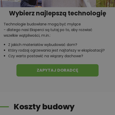
tego projektu,
Wybierz najlepszą technologię
informacje szczegółowe - np. wymiary
pomieszczeń, instalacje, materiały?
Technologie budowlane mogą być mylące
- dlatego nasi Eksperci są tutaj po to, aby rozwiać
wszelkie wątpliwości, m.in.:
Zadzwoń
52 384 49 90
lub
NAPISZ
Z jakich materiałów wybudować dom?
Który rodzaj ogrzewania jest najtańszy w eksploatacji?
Czy warto postawić na wiązary dachowe?
ZAPYTAJ DORADCĘ
Koszty budowy