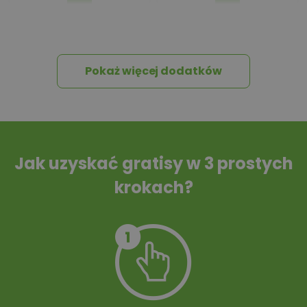
Pakiet umów i
Dziennik Budowy
wniosków
Pokaż więcej dodatków
Tablica informacyjna
Przydomowa
oczyszczalnia
ścieków
Jak uzyskać gratisy w 3 prostych
krokach?
Szambo
10 projektów małej
architektury
ogrodowej