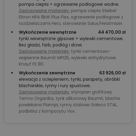
pompa ciepła + ogrzewanie podłogowe wodne.
Zastosowane materiały:
pompa ciepła Stiebel
Eltron HPA 8kW Plus Flex, ogrzewanie podłogowe z
rozdzielaczami Herz, sterowanie Salus/Heatmiser.
Wykończenie wewnętrzne
44 470,00 zł
tynki wewnętrzne gipsowe + wylewki cementowe.
Bez gładzi, farb, podłóg i drzwi.
Zastosowane materiały:
tynki cementowo-
wapienne Baumit MPI25, wylewki anhydrytowe
Knauf FE 80.
Wykończenie zewnętrzne
63 926,00 zł
elewacja z ociepleniem, tynki, parapety, obróbki
blacharskie, rynny i rury spustowe.
Zastosowane materiały:
styropian grafitowy
Termo Organika, tynk silikonowy Baumit, blacha
powlekana Plannja, rynny stalowe Galeco STAL,
podbitka z kompozytu Vox.