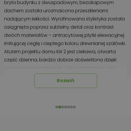
bryła budynku z dwuspadowym, bezokapowym
dachem została urozmaicona przeszkleniami
nadającym lekkości. Wyrafinowana stylistyka została
osiągnięta poprzez subtelny detal oraz kontrast
dwóch materiałów – antracytowej płytki elewacyjnej
imitującej cegłę i ciepłego koloru drewnianej szalówki.
Atutem projektu domu Kiri 2 jest ciekawa, otwarta
część dzienna, bardzo dobrze doświetlona dzięki
ogromnym przeszkleniom. Taka aranżacja kuchni,
salonu i jadalni sprawia, że wydają się one jeszcze
Rozwiń
większe, a krajobraz z zewnątrz staje się nieodzowną
częścią wnętrza. Pasjonatom gotowania na pewno
spodoba się wygodna, nowoczesna kuchnia
dopełniona praktyczną, dużą spiżarnią. Funkcjonalny
program parteru uzupełnia jeszcze gabinet, łazienka,
duża kotłownia oraz dwustanowiskowy garaż.