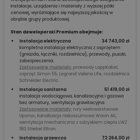
instalacje, urządzenia i materiały z wyższej półki
cenowej, wyróżniające się najwyższą jakością w
obrębie grupy produktowej.
Stan deweloperski Premium obejmuje:
Instalacja elektryczna
34 743,00 zł
kompletna instalacja elektryczna z osprzętem
(gniazda, łączniki, rozdzielnica), przewody, puszki,
zabezpieczenia.
Zastosowane materiały:
przewody LappKabel,
osprzęt Simon 55, Legrand Valena Life, rozdzielnica
Schneider Electric.
Instalacja sanitarna
51 419,00 zł
instalacja wodociągowa, kanalizacyjna i gazowa
bez armatury, wentylacja grawitacyjna.
Zastosowane materiały:
rury wielowarstwowe
Uponor, kanalizacja niskoszumowa Wavin AS,
wentylacja mechaniczna z odzyskiem ciepła LWZ
180 Stiebel Eltron.
Instalacja grzewcza
72 264,00 zł