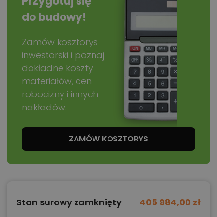
Przygotuj się
do budowy!
Zamów kosztorys
inwestorski i poznaj
dokładne koszty
materiałów, cen
robocizny i innych
nakładów.
ZAMÓW KOSZTORYS
Stan surowy zamknięty
405 984,00 zł