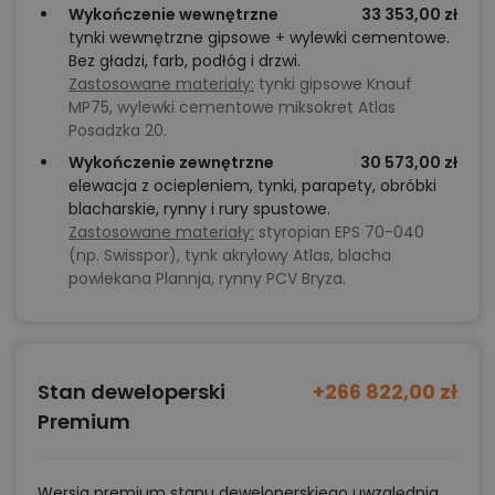
Wykończenie wewnętrzne
33 353,00 zł
tynki wewnętrzne gipsowe + wylewki cementowe.
Bez gładzi, farb, podłóg i drzwi.
Zastosowane materiały:
tynki gipsowe Knauf
MP75, wylewki cementowe miksokret Atlas
Posadzka 20.
Wykończenie zewnętrzne
30 573,00 zł
elewacja z ociepleniem, tynki, parapety, obróbki
blacharskie, rynny i rury spustowe.
Zastosowane materiały:
styropian EPS 70-040
(np. Swisspor), tynk akrylowy Atlas, blacha
powlekana Plannja, rynny PCV Bryza.
Stan deweloperski
+266 822,00 zł
Premium
Wersja premium stanu deweloperskiego uwzględnia