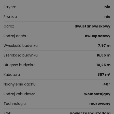
Strych
nie
Piwnica
nie
Garaż
dwustanowiskowy
Rodzaj dachu
dwuspadowy
Wysokość budynku
7,97 m
Szerokość budynku
16,85 m
Długość budynku
10,25 m
Kubatura
857 m³
Nachylenie dachu
40°
Rodzaj zabudowy
wolnostojący
Technologia
murowany
Styl
nowoczesna stodoła