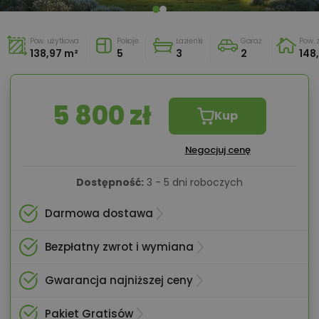
Pow. użytkowa
Pokoje
Łazienki
Garaż
Pow.
138,97 m²
5
3
2
148
5 800 zł
Kup
Negocjuj cenę
Dostępność:
3 - 5 dni roboczych
Darmowa dostawa
Bezpłatny zwrot i wymiana
Gwarancja najniższej ceny
Pakiet Gratisów