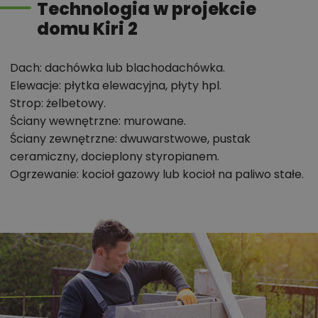
Technologia w projekcie
Szerokie, wygodne schody prowadzą na poddasze
domu Kiri 2
gdzie znajdują się 3 sypialnie. Największa z nich
posiada własną łazienkę i garderobę. Całość
funkcjonalną poddasza dopełnia wspólna łazienka i
Dach: dachówka lub blachodachówka.
pralnia.
Elewacje: płytka elewacyjna, płyty hpl.
Strop: żelbetowy.
Projekt Kiri 2 jest idealną propozycją dla 4-5-
Ściany wewnętrzne: murowane.
osobowej rodziny, która ceni elegancki, nowoczesny
Ściany zewnętrzne: dwuwarstwowe, pustak
wygląd budynku i jego wyrafinowaną stylistykę.
ceramiczny, docieplony styropianem.
Ogrzewanie: kocioł gazowy lub kocioł na paliwo stałe.
Chcesz uzyskać więcej informacji o tym
projekcie, na przykład:
polecane przez architekta zmiany,
możliwości wprowadzania modyfikacji,
projekty podobne - o zbliżonym układzie lub
parametrach,
optymalizacja kosztów budowy domu według