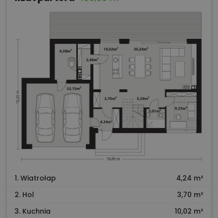
1. Wiatrołap
4,24 m²
2. Hol
3,70 m²
3. Kuchnia
10,02 m²