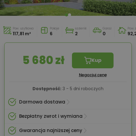
Pow. użytkowa
Pokoje
Łazienki
Garaż
Pow.
117,81 m²
6
2
0
92,
5 680 zł
Kup
Negocjuj cenę
Dostępność:
3 - 5 dni roboczych
Darmowa dostawa
Bezpłatny zwrot i wymiana
Gwarancja najniższej ceny