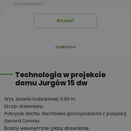
parametrach,
optymalizacja kosztów budowy domu według
tego projektu,
Rozwiń
informacje szczegółowe - np. wymiary
pomieszczeń, instalacje, materiały?
Zadzwoń
52 384 49 90
lub
NAPISZ
Technologia w projekcie
domu Jurgów 15 dw
Wys. ścianki kolankowej: 0.93 m.
Strop: drewniany.
Pokrycie dachu: dachówka gontopodobna z posypką
Gerard Corona.
Ściany wewnętrzne: płazy drewniane.