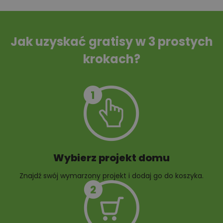
Tablica informacyjna
Przydomowa
oczyszczalnia
ścieków
Jak uzyskać gratisy w 3 prostych
krokach?
Szambo
10 projektów małej
architektury
ogrodowej
Wybierz projekt domu
Znajdź swój wymarzony projekt i dodaj go do koszyka.
10 projektów rabat
ogrodowych