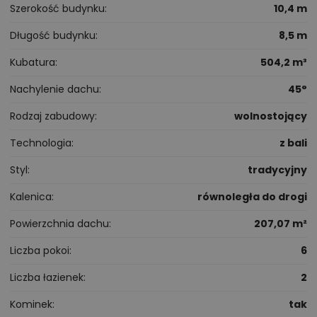
Szerokość budynku
10,4 m
Długość budynku
8,5 m
Kubatura
504,2 m³
Nachylenie dachu
45°
Rodzaj zabudowy
wolnostojący
Technologia
z bali
Styl
tradycyjny
Kalenica
równoległa do drogi
Powierzchnia dachu
207,07 m²
Liczba pokoi
6
Liczba łazienek
2
Kominek
tak