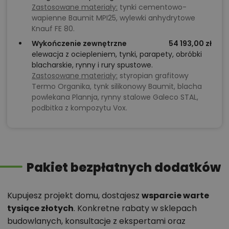
Zastosowane materiały:
tynki cementowo-
wapienne Baumit MPI25, wylewki anhydrytowe
Knauf FE 80.
Wykończenie zewnętrzne
54 193,00 zł
elewacja z ociepleniem, tynki, parapety, obróbki
blacharskie, rynny i rury spustowe.
Zastosowane materiały:
styropian grafitowy
Termo Organika, tynk silikonowy Baumit, blacha
powlekana Plannja, rynny stalowe Galeco STAL,
podbitka z kompozytu Vox.
Pakiet bezpłatnych dodatków
Kupujesz projekt domu, dostajesz
wsparcie warte
tysiące złotych
. Konkretne rabaty w sklepach
budowlanych, konsultacje z ekspertami oraz