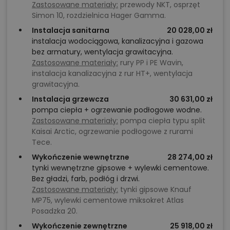
Zastosowane materiały:
przewody NKT, osprzęt
Simon 10, rozdzielnica Hager Gamma.
Instalacja sanitarna
20 028,00 zł
instalacja wodociągowa, kanalizacyjna i gazowa
bez armatury, wentylacja grawitacyjna.
Zastosowane materiały:
rury PP i PE Wavin,
instalacja kanalizacyjna z rur HT+, wentylacja
grawitacyjna.
Instalacja grzewcza
30 631,00 zł
pompa ciepła + ogrzewanie podłogowe wodne.
Zastosowane materiały:
pompa ciepła typu split
Kaisai Arctic, ogrzewanie podłogowe z rurami
Tece.
Wykończenie wewnętrzne
28 274,00 zł
tynki wewnętrzne gipsowe + wylewki cementowe.
Bez gładzi, farb, podłóg i drzwi.
Zastosowane materiały:
tynki gipsowe Knauf
MP75, wylewki cementowe miksokret Atlas
Posadzka 20.
Wykończenie zewnętrzne
25 918,00 zł