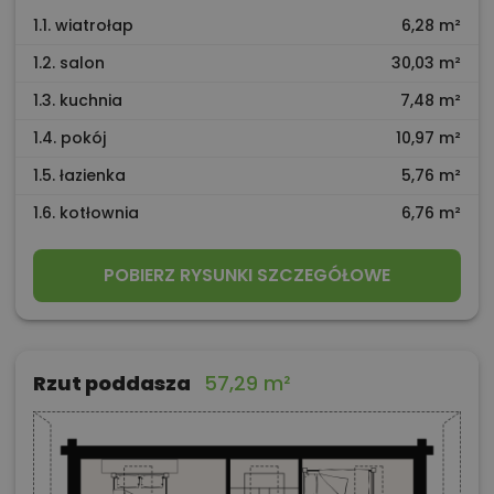
1.1. wiatrołap
6,28 m²
1.2. salon
30,03 m²
1.3. kuchnia
7,48 m²
1.4. pokój
10,97 m²
1.5. łazienka
5,76 m²
1.6. kotłownia
6,76 m²
POBIERZ RYSUNKI SZCZEGÓŁOWE
Rzut poddasza
57,29 m²