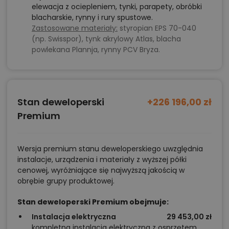
elewacja z ociepleniem, tynki, parapety, obróbki
blacharskie, rynny i rury spustowe.
Zastosowane materiały:
styropian EPS 70-040
(np. Swisspor), tynk akrylowy Atlas, blacha
powlekana Plannja, rynny PCV Bryza.
Stan deweloperski
+226 196,00 zł
Premium
Wersja premium stanu deweloperskiego uwzględnia
instalacje, urządzenia i materiały z wyższej półki
cenowej, wyróżniające się najwyższą jakością w
obrębie grupy produktowej.
Stan deweloperski Premium obejmuje:
Instalacja elektryczna
29 453,00 zł
kompletna instalacja elektryczna z osprzętem