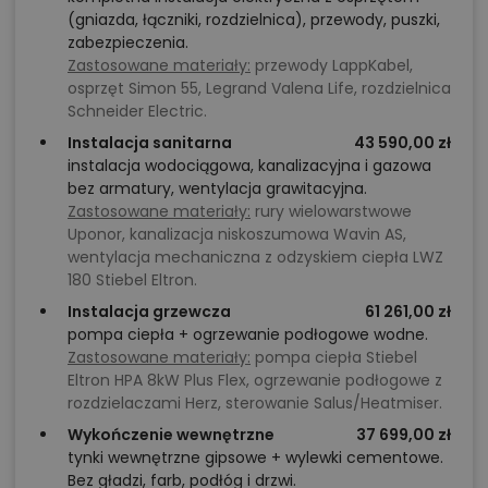
(gniazda, łączniki, rozdzielnica), przewody, puszki,
zabezpieczenia.
Zastosowane materiały:
przewody LappKabel,
osprzęt Simon 55, Legrand Valena Life, rozdzielnica
Schneider Electric.
Instalacja sanitarna
43 590,00 zł
instalacja wodociągowa, kanalizacyjna i gazowa
bez armatury, wentylacja grawitacyjna.
Zastosowane materiały:
rury wielowarstwowe
Uponor, kanalizacja niskoszumowa Wavin AS,
wentylacja mechaniczna z odzyskiem ciepła LWZ
180 Stiebel Eltron.
Instalacja grzewcza
61 261,00 zł
pompa ciepła + ogrzewanie podłogowe wodne.
Zastosowane materiały:
pompa ciepła Stiebel
Eltron HPA 8kW Plus Flex, ogrzewanie podłogowe z
rozdzielaczami Herz, sterowanie Salus/Heatmiser.
Wykończenie wewnętrzne
37 699,00 zł
tynki wewnętrzne gipsowe + wylewki cementowe.
Bez gładzi, farb, podłóg i drzwi.