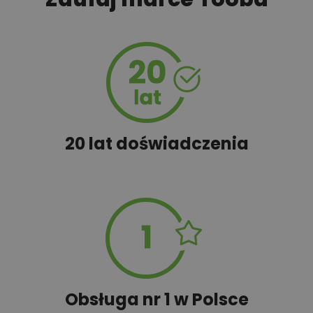
450,00 zł
Szambo
50,00 zł
Tablica informacyjna
20 lat doświadczenia
100,00 zł
Wyceń adaptację
Obsługa nr 1 w Polsce