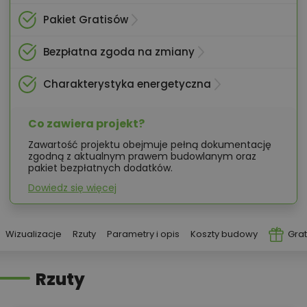
Pakiet Gratisów
Bezpłatna zgoda na zmiany
Charakterystyka energetyczna
Co zawiera projekt?
Zawartość projektu obejmuje pełną dokumentację
zgodną z aktualnym prawem budowlanym oraz
pakiet bezpłatnych dodatków.
Dowiedz się więcej
Wizualizacje
Rzuty
Parametry i opis
Koszty budowy
Grat
Rzuty