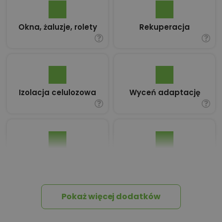
Okna, żaluzje, rolety
Rekuperacja
Izolacja celulozowa
Wyceń adaptację
Pakiet umów i
Dziennik Budowy
wniosków
Pokaż więcej dodatków