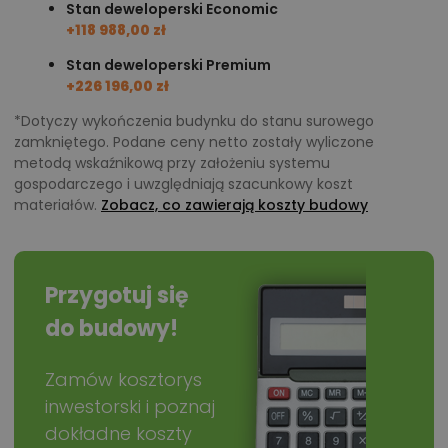
Stan deweloperski Economic
+118 988,00 zł
Stan deweloperski Premium
+226 196,00 zł
*Dotyczy wykończenia budynku do stanu surowego
zamkniętego. Podane ceny netto zostały wyliczone
metodą wskaźnikową przy założeniu systemu
gospodarczego i uwzględniają szacunkowy koszt
materiałów.
Zobacz, co zawierają koszty budowy
Przygotuj się
do budowy!
Zamów kosztorys
inwestorski i poznaj
dokładne koszty