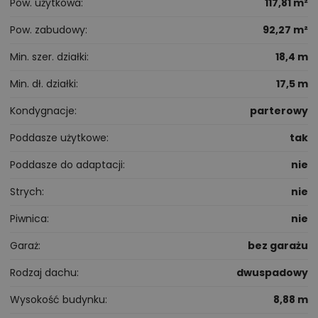
Pow. użytkowa
117,81 m²
Pow. zabudowy
92,27 m²
Min. szer. działki
18,4 m
Min. dł. działki
17,5 m
Kondygnacje
parterowy
Poddasze użytkowe
tak
Poddasze do adaptacji
nie
Strych
nie
Piwnica
nie
Garaż
bez garażu
Rodzaj dachu
dwuspadowy
Wysokość budynku
8,88 m