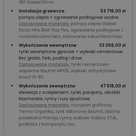
180 Stiebel Eltron.
Instalacja grzewcza
53 716,00 zł
pompa ciepła + ogrzewanie podłogowe wodne.
Zastosowane materiały:
pompa ciepła Stiebel
Eltron HPA 8kW Plus Flex, ogrzewanie podłogowe z
rozdzielaczami Herz, sterowanie Salus/Heatmiser.
Wykończenie wewnętrzne
33 056,00 zł
tynki wewnętrzne gipsowe + wylewki cementowe.
Bez gładzi, farb, podłóg i drzwi.
Zastosowane materiały:
tynki cementowo-
wapienne Baumit MPI25, wylewki anhydrytowe
Knauf FE 80.
Wykończenie zewnętrzne
47 518,00 zł
elewacja z ociepleniem, tynki, parapety, obróbki
blacharskie, rynny i rury spustowe.
Zastosowane materiały:
styropian grafitowy
Termo Organika, tynk silikonowy Baumit, blacha
powlekana Plannja, rynny stalowe Galeco STAL,
podbitka z kompozytu Vox.