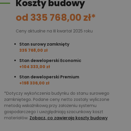
Koszty budowy
Zadzwoń
52 384 49 90
lub
NAPISZ
od 335 768,00 zł*
Ceny aktualne na III kwartał 2025 roku
Stan surowy zamknięty
335 768,00 zł
Stan deweloperski Economic
+104 333,00 zł
Stan deweloperski Premium
+198 336,00 zł
*Dotyczy wykończenia budynku do stanu surowego
zamkniętego. Podane ceny netto zostały wyliczone
metodą wskaźnikową przy założeniu systemu
gospodarczego i uwzględniają szacunkowy koszt
materiałów.
Zobacz, co zawierają koszty budowy