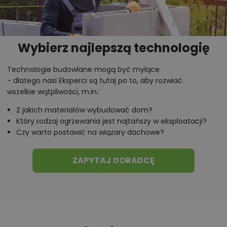
drewna. W strefie nocnej znajdują się trzy sypialnie
oraz łazienka mieszcząca nie tylko wannę, ale i kabinę
prysznicową.
Wybierz najlepszą technologię
Chcesz uzyskać więcej informacji o tym
Technologie budowlane mogą być mylące
projekcie, na przykład:
- dlatego nasi Eksperci są tutaj po to, aby rozwiać
wszelkie wątpliwości, m.in.:
polecane przez architekta zmiany,
Z jakich materiałów wybudować dom?
możliwości wprowadzania modyfikacji,
Który rodzaj ogrzewania jest najtańszy w eksploatacji?
projekty podobne - o zbliżonym układzie lub
Czy warto postawić na wiązary dachowe?
parametrach,
optymalizacja kosztów budowy domu według
ZAPYTAJ DORADCĘ
tego projektu,
informacje szczegółowe - np. wymiary
pomieszczeń, instalacje, materiały?