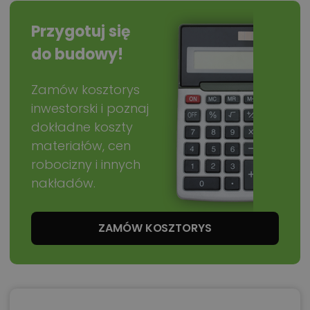
Przygotuj się
do budowy!
Zamów kosztorys
inwestorski i poznaj
dokładne koszty
materiałów, cen
robocizny i innych
nakładów.
ZAMÓW KOSZTORYS