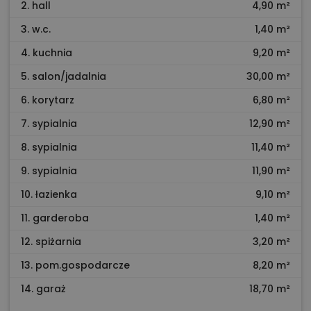
2. hall
4,90 m²
3. w.c.
1,40 m²
4. kuchnia
9,20 m²
5. salon/jadalnia
30,00 m²
6. korytarz
6,80 m²
7. sypialnia
12,90 m²
8. sypialnia
11,40 m²
9. sypialnia
11,90 m²
10. łazienka
9,10 m²
11. garderoba
1,40 m²
12. spiżarnia
3,20 m²
13. pom.gospodarcze
8,20 m²
14. garaż
18,70 m²