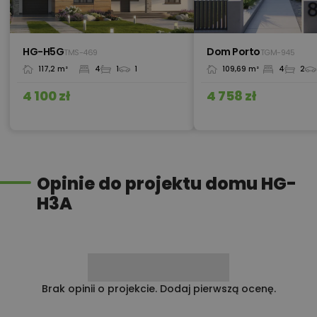
Przydomowa oczyszczalnia
450,00 zł
ścieków
HG-H5G
Dom Porto
TMS-469
TGM-945
117,2 m²
4
1
1
109,69 m²
4
2
450,00 zł
Płyta styropianowa na wymiar
4 100 zł
4 758 zł
Rabat 10% na zakupy w
100,00 zł
Castorama
Opinie do projektu domu HG-
H3A
100,00 zł
Rabat 10% na zakupy w OBI
450,00 zł
Rekuperacja
Brak opinii o projekcie. Dodaj pierwszą ocenę.