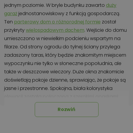
jednym poziomie. W bryle budynku zawarto
duży
garaż
jednostanowiskowy z funkcją gospodarczą.
Ten
parterowy dom o różnorodnej formie
został
przykryty
wielospadowym dachem
. Wejście do domu
umieszczono w niewielkim podcieniu wspartym na
filarze. Od strony ogrodu do tylnej ściany przylega
zadaszony taras, który będzie znakomitym miejscem
wypoczynku nie tylko w słoneczne popołudnia, ale
także w deszczowe wieczory. Duże okna znakomicie
doświetlają pokoje dzienne, sprawiając, że pokoje są
jasne i przestronne. Spokojna, biała kolorystyka
elewacji została połączona z szerokimi opaskami
okiennymi oraz drewnianymi detalami
Rozwiń
architektonicznymi. Oszczędny w ozdobne detale
budynek doskonale wpasuje się w każdy krajobraz.
Zaletą projektu HG-H3A jest rozkład wszystkich