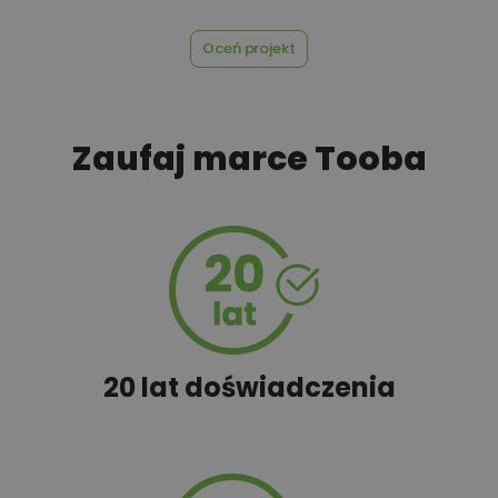
450,00 zł
Szambo
Oceń projekt
50,00 zł
Tablica informacyjna
Zaufaj marce Tooba
100,00 zł
Wyceń adaptację
20 lat doświadczenia