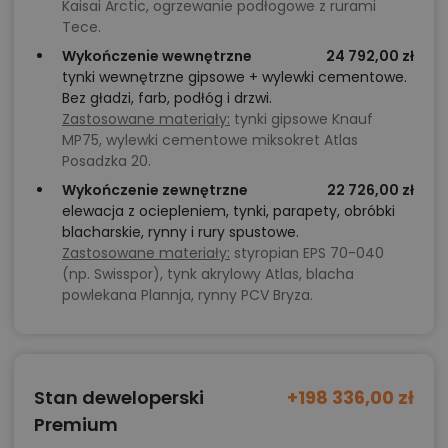
Kaisai Arctic, ogrzewanie podłogowe z rurami
Tece.
Wykończenie wewnętrzne
24 792,00 zł
tynki wewnętrzne gipsowe + wylewki cementowe.
Bez gładzi, farb, podłóg i drzwi.
Zastosowane materiały:
tynki gipsowe Knauf
MP75, wylewki cementowe miksokret Atlas
Posadzka 20.
Wykończenie zewnętrzne
22 726,00 zł
elewacja z ociepleniem, tynki, parapety, obróbki
blacharskie, rynny i rury spustowe.
Zastosowane materiały:
styropian EPS 70-040
(np. Swisspor), tynk akrylowy Atlas, blacha
powlekana Plannja, rynny PCV Bryza.
Stan deweloperski
+198 336,00 zł
Premium