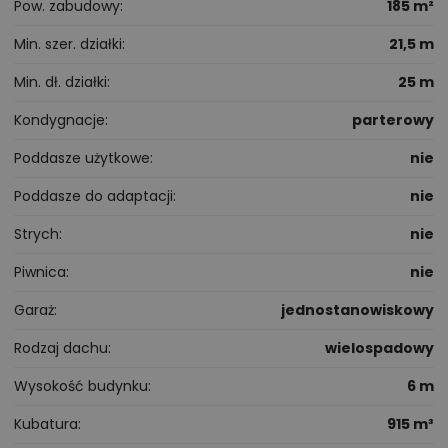
Pow. zabudowy
185 m²
Min. szer. działki
21,5 m
Min. dł. działki
25 m
Kondygnacje
parterowy
Poddasze użytkowe
nie
Poddasze do adaptacji
nie
Strych
nie
Piwnica
nie
Garaż
jednostanowiskowy
Rodzaj dachu
wielospadowy
Wysokość budynku
6 m
Kubatura
915 m³