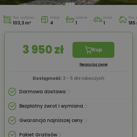
Pow. użytkowa
Pokoje
Łazienki
Garaż
Pow.
103,3 m²
4
1
1
185
3 950 zł
Kup
Negocjuj cenę
Dostępność:
3 - 5 dni roboczych
Darmowa dostawa
Bezpłatny zwrot i wymiana
Gwarancja najniższej ceny
Pakiet Gratisów