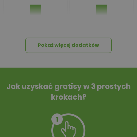
Pakiet umów i
Dziennik Budowy
wniosków
Pokaż więcej dodatków
Tablica informacyjna
Przydomowa
oczyszczalnia
ścieków
Jak uzyskać gratisy w 3 prostych
krokach?
Szambo
10 projektów małej
architektury
ogrodowej