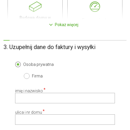
Budowa domu w
Pompa ciepła
technologii murowanej
Pokaż więcej
0,00 zł
0,00 zł
450,00 zł
450,00 zł
3. Uzupełnij dane do faktury i wysyłki
Osoba prywatna
Kredyt hipoteczny z
Elektryczne ogrzewanie
Firma
operatem za 0 zł
podłogowe
0,00 zł
0,00 zł
800,00 zł
450,00 zł
imię i nazwisko
ulica i nr domu
Płyta styropianowa na