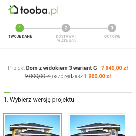
1
2
3
TWOJE DANE
DOSTAWA I
GOTOWE
PŁATNOŚĆ
Projekt
Dom z widokiem 3 wariant G
-
7 840,00 zł
9 800,00 zł
oszczędzasz
1 960,00 zł
1. Wybierz wersję projektu