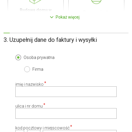
Budowa domu w
Pompa ciepła
technologii murowanej
Pokaż więcej
0,00 zł
0,00 zł
450,00 zł
450,00 zł
3. Uzupełnij dane do faktury i wysyłki
Osoba prywatna
Kredyt hipoteczny z
Elektryczne ogrzewanie
Firma
operatem za 0 zł
podłogowe
0,00 zł
0,00 zł
800,00 zł
450,00 zł
imię i nazwisko
ulica i nr domu
Płyta styropianowa na
Okna, żaluzje, rolety
wymiar
kod pocztowy i miejscowość