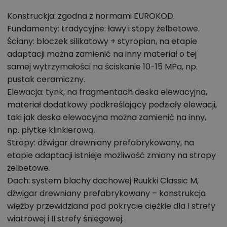
tradycję z nowoczesnością. Inną ważną zaletą tego
projektu jest jego kompaktowa forma umożlwiająca
Konstruckja: zgodna z normami EUROKOD.
budowę na małych działkach. Dzięki niewielkim
Fundamenty: tradycyjne: ławy i stopy żelbetowe.
Ściany: bloczek silikatowy + styropian, na etapie
wymiarom zewnętrznym można go budować na
adaptacji można zamienić na inny materiał o tej
działkach o powierzchni już od 480 metrów
samej wytrzymałości na ściskanie 10-15 MPa, np.
kwadratowych.
pustak ceramiczny.
Nowoczesny dom parterowy z otwartą strefą
Elewacja: tynk, na fragmentach deska elewacyjna,
dzienną i czterema sypialniami
materiał dodatkowy podkreślający podziały elewacji,
Projekt Wzorowy 2 cechuje się czytelnym układem
taki jak deska elewacyjna można zamienić na inny,
pomieszczeń, który oferuje bogaty program
np. płytkę klinkierową.
funkcjonalny. Znajduje się w nim duża strefa dzienna,
Stropy: dźwigar drewniany prefabrykowany, na
etapie adaptacji istnieje możliwość zmiany na stropy
łącząca salon, jadalnię i kuchnię oraz cztery
żelbetowe.
przemyślnie zaprojektowane sypialnie. Oprócz
Dach: system blachy dachowej Ruukki Classic M,
głównej sypialni rodziców z własną garderobą i
dźwigar drewniany prefabrykowany – konstrukcja
łazienką, dom ten oferuje dwa pokoje dzieci z
więźby przewidziana pod pokrycie ciężkie dla I strefy
dedykowaną łazienką oraz pokój gościnny, który
wiatrowej i II strefy śniegowej.