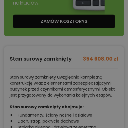
z nowoczesnością
nakładów.
– Nieduże wymiary zewnętrzne i zwarty kształt bryły
umożliwiające budowę na działkach o małej
ZAMÓW KOSZTORYS
powierzchni.
– Prosta konstrukcja pozbawiona stropów
żelbetowych uwzględniająca częściową
prefabrykację w tym prefabrykowaną więźbę
dachową z dźwigarów drewnianych
Stan surowy zamknięty
354 608,00 zł
– Optymalna powierzchnia użytkowa poniżej 120
metrów kwadratowych z bogatym programem
Stan surowy zamknięty uwzględnia kompletną
pomieszczeń uwzględniającym: wiatrołap z dużą
konstrukcję wraz z elementami zabezpieczającymi
szafą wnękową / wygodne pomieszczenie pralni i
budynek przed czynnikami atmosferycznymi. Obiekt
jest przygotowany do wykonania kolejnych etapów.
suszarni / dużą otwartą strefę dzienną z wysokim
salonem kuchnią i jadalnią / nowoczesna zabudowę
Stan surowy zamknięty obejmuje:
kuchenną z wyspą i spiżarnią / przestronną sypialnie
Fundamenty, ściany nośne i działowe
rodziców z garderobą i prywatną łazienką / dwa
Dach, strop, pokrycie dachowe
Stolarka okienna i drzwiowa zewnętrzna