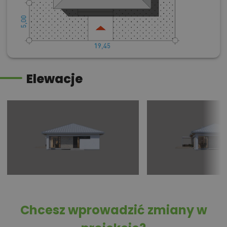
Elewacje
Chcesz wprowadzić zmiany w