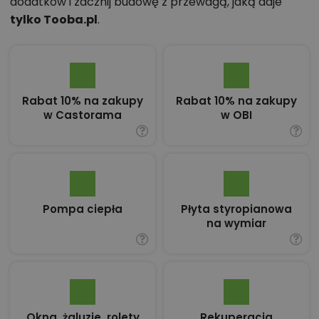
dodatków i zacznij budowę z przewagą, jaką daje
tylko Tooba.pl
.
Rabat 10% na zakupy
Rabat 10% na zakupy
w Castorama
w OBI
Pompa ciepła
Płyta styropianowa
na wymiar
Okna, żaluzje, rolety
Rekuperacja