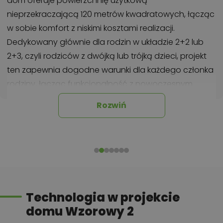
dom oferuje powierzchnię użytkową
nieprzekraczającą 120 metrów kwadratowych, łącząc
w sobie komfort z niskimi kosztami realizacji.
Dedykowany głównie dla rodzin w układzie 2+2 lub
2+3, czyli rodziców z dwójką lub trójką dzieci, projekt
ten zapewnia dogodne warunki dla każdego członka
rodziny, łącząc funkcjonalność z nowoczesnym
designem.
Rozwiń
Nowoczesny dom parterowy z dachem kopertowym
przeznaczony na małe działki
Charakterystycznym elementem tego domu jest jego
dach kopertowy, który nadaje mu nieco klasycznego
wyglądu. Jednak zastosowane nowoczesne
rozwiązania, takie jak wielkoformatowa stolarka
Technologia w projekcie
aluminiowa czy długie betonowe płytki elewacyjne,
domu Wzorowy 2
nadają mu nowoczesnego charakteru, łącząc