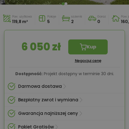
Pow. użytkowa
Pokoje
Łazienki
Garaż
Pow.
119,8 m²
5
2
0
160
6 050 zł
Kup
Negocjuj cenę
Dostępność:
Projekt dostępny w terminie 30 dni.
Darmowa dostawa
Bezpłatny zwrot i wymiana
Gwarancja najniższej ceny
Pakiet Gratisów