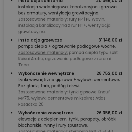
Instalacja sanitarna
20 366,00 zł
pomieszczeń, instalacje, materiały?
instalacja wodociągowa, kanalizacyjna i gazowa
bez armatury, wentylacja grawitacyjna.
Zastosowane materiały:
rury PP i PE Wavin,
Zadzwoń
52 384 49 90
lub
NAPISZ
instalacja kanalizacyjna z rur HT+, wentylacja
grawitacyjna.
Instalacja grzewcza
31 148,00 zł
pompa ciepła + ogrzewanie podłogowe wodne.
Zastosowane materiały:
pompa ciepła typu split
Kaisai Arctic, ogrzewanie podłogowe z rurami
Tece.
Wykończenie wewnętrzne
28 752,00 zł
tynki wewnętrzne gipsowe + wylewki cementowe.
Bez gładzi, farb, podłóg i drzwi.
Zastosowane materiały:
tynki gipsowe Knauf
MP75, wylewki cementowe miksokret Atlas
Posadzka 20.
Wykończenie zewnętrzne
26 356,00 zł
elewacja z ociepleniem, tynki, parapety, obróbki
blacharskie, rynny i rury spustowe.
Zastosowane materiały:
styropian EPS 70-040