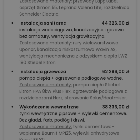
Zastosowane materiały:
przewody LappKabel,
osprzęt Simon 55, Legrand Valena Life, rozdzielnica
Schneider Electric.
Instalacja sanitarna
44 326,00 zł
instalacja wodociągowa, kanalizacyjna i gazowa
bez armatury, wentylacja grawitacyjna.
Zastosowane materiały:
rury wielowarstwowe
Uponor, kanalizacja niskoszumowa Wavin AS,
wentylacja mechaniczna z odzyskiem ciepła LWZ
180 Stiebel Eltron.
Instalacja grzewcza
62 296,00 zł
pompa ciepła + ogrzewanie podłogowe wodne.
Zastosowane materiały:
pompa ciepła Stiebel
Eltron HPA 8kW Plus Flex, ogrzewanie podłogowe z
rozdzielaczami Herz, sterowanie Salus/Heatmiser.
Wykończenie wewnętrzne
38 336,00 zł
tynki wewnętrzne gipsowe + wylewki cementowe.
Bez gładzi, farb, podłóg i drzwi.
Zastosowane materiały:
tynki cementowo-
wapienne Baumit MPI25, wylewki anhydrytowe
Knauf FE 80.