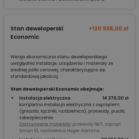
pokoje dzieci z własną łazienką / czwarta
wielofunkcyjna sypialnia.
– Projekt energooszczędny z rekuperacją w
standardzie. Możliwość zamówienia w oddzielnym
Stan deweloperski
+120 998,00 zł
opracowaniu instalacji pompy ciepła oraz projekt
Economic
płyty fundamentowej.
Wersja ekonomiczna stanu deweloperskiego
Chcesz uzyskać więcej informacji o tym
uwzględnia instalacje, urządzenia i materiały ze
projekcie, na przykład:
średniej półki cenowej, charakteryzujące się
standardową jakością.
polecane przez architekta zmiany,
Stan deweloperski Economic obejmuje:
możliwości wprowadzania modyfikacji,
Instalacja elektryczna
14 376,00 zł
projekty podobne - o zbliżonym układzie lub
kompletna instalacja elektryczna z osprzętem
parametrach,
(gniazda, łączniki, rozdzielnica), przewody, puszki,
optymalizacja kosztów budowy domu według
zabezpieczenia.
Zastosowane materiały:
przewody NKT, osprzęt
tego projektu,
Simon 10, rozdzielnica Hager Gamma.
informacje szczegółowe - np. wymiary