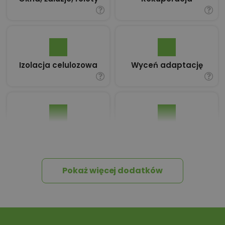
Izolacja celulozowa
Wyceń adaptację
Pakiet umów i
Dziennik Budowy
wniosków
Pokaż więcej dodatków
Tablica informacyjna
Przydomowa
oczyszczalnia