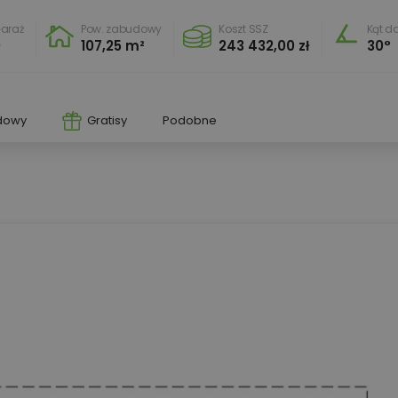
araż
Pow. zabudowy
Koszt SSZ
Kąt d
0
107,25 m²
243 432,00 zł
30°
dowy
Gratisy
Podobne