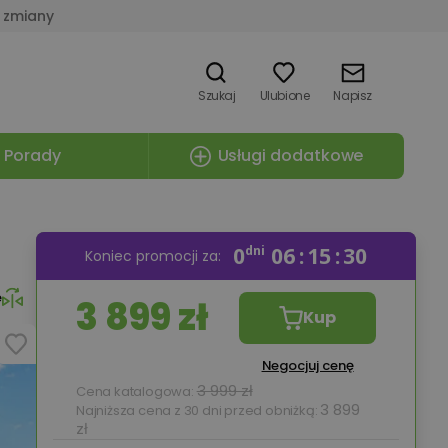
 zmiany
Szukaj
Ulubione
Napisz
Porady
Usługi dodatkowe
0
dni
06
15
29
Koniec promocji za:
e
3 899 zł
Kup
Negocjuj cenę
3 999 zł
Cena katalogowa:
3 899
Najniższa cena z 30 dni przed obniżką:
zł