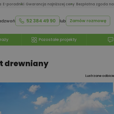
a
E-poradniki
Gwarancja najniższej ceny
Bezpłatna zgoda na
52 384 49 90
Zamów rozmowę
adzwoń
lub
raży
Pozostałe projekty
et drewniany
Lustrzane odbici