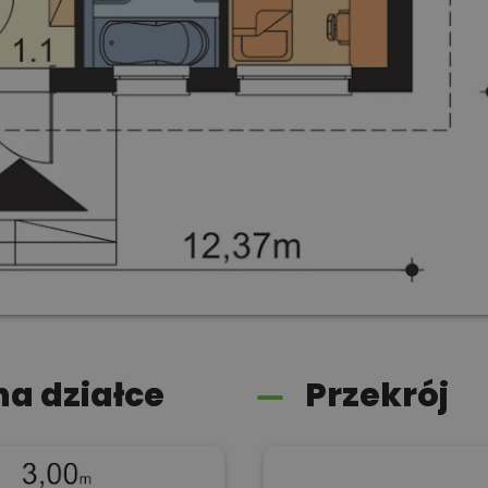
a działce
Przekrój