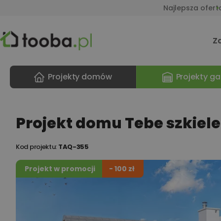
Najlepsza ofert
Z
Projekty domów
Projekty ga
Projekt domu Tebe szkiel
Kod projektu:
TAQ-355
Projekt w promocji
- 100 zł