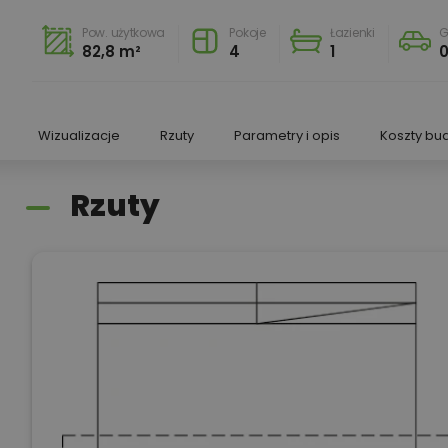
Pow. użytkowa
Pokoje
Łazienki
G
82,8 m²
4
1
Wizualizacje
Rzuty
Parametry i opis
Koszty bu
Rzuty