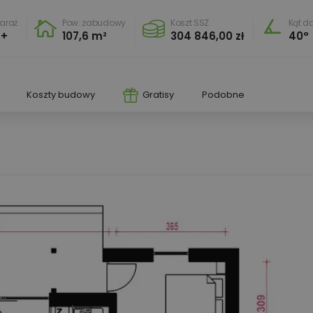
araż
Pow. zabudowy
Koszt SSZ
Kąt d
+
107,6 m²
304 846,00 zł
40°
Koszty budowy
Gratisy
Podobne