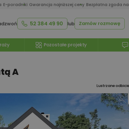
a
E-poradniki
Gwarancja najniższej ceny
Bezpłatna zgoda na
52 384 49 90
Zamów rozmowę
adzwoń
lub
raży
Pozostałe projekty
tą A
Lustrzane odbici