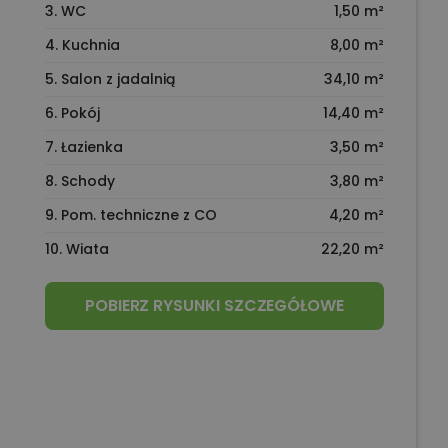
3. WC
1,50 m²
4. Kuchnia
8,00 m²
5. Salon z jadalnią
34,10 m²
6. Pokój
14,40 m²
7. Łazienka
3,50 m²
8. Schody
3,80 m²
9. Pom. techniczne z CO
4,20 m²
10. Wiata
22,20 m²
POBIERZ RYSUNKI SZCZEGÓŁOWE