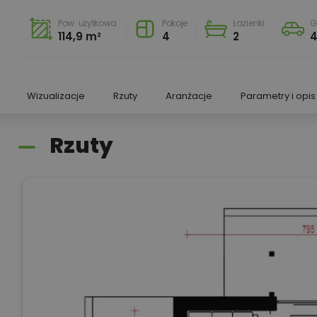
Pow. użytkowa
Pokoje
Łazienki
G
114,9 m²
4
2
4
Wizualizacje
Rzuty
Aranżacje
Parametry i opis
Rzuty