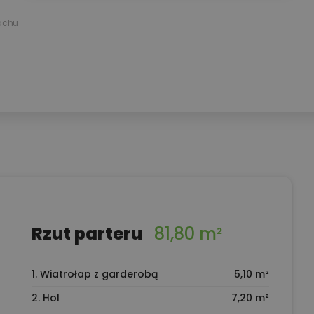
achu
Rzut parteru
81,80 m²
1. Wiatrołap z garderobą
5,10 m²
2. Hol
7,20 m²