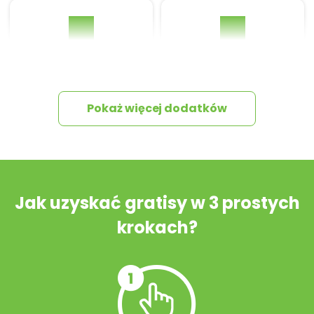
Pakiet umów i
Dziennik Budowy
wniosków
Pokaż więcej dodatków
Tablica informacyjna
Przydomowa
oczyszczalnia
ścieków
Jak uzyskać gratisy w 3 prostych
krokach?
Szambo
10 projektów małej
architektury
ogrodowej