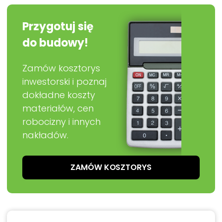
Przygotuj się
do budowy!
Zamów kosztorys
inwestorski i poznaj
dokładne koszty
materiałów, cen
robocizny i innych
nakładów.
ZAMÓW KOSZTORYS