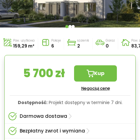
Pow. użytkowa
Pokoje
Łazienki
Garaż
Pow.
159,29 m²
6
2
0
83,
5 700 zł
Kup
Negocjuj cenę
Dostępność:
Projekt dostępny w terminie 7 dni.
Darmowa dostawa
Bezpłatny zwrot i wymiana