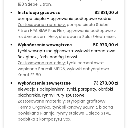
180 Stiebel Eltron.
Instalacja grzewcza
82 831,00 zł
pompa ciepła + ogrzewanie podłogowe wodne.
Zastosowane materiały:
pompa ciepła Stiebel
Eltron HPA 8kW Plus Flex, ogrzewanie podłogowe z
rozdzielaczami Herz, sterowanie Salus/Heatmiser.
Wykończenie wewnętrzne
50 973,00 zł
tynki wewnętrzne gipsowe + wylewki cementowe.
Bez gładzi, farb, podłóg i drzwi.
Zastosowane materiały:
tynki cementowo-
wapienne Baumit MPI25, wylewki anhydrytowe
Knauf FE 80.
Wykończenie zewnętrzne
73 273,00 zł
elewacja z ociepleniem, tynki, parapety, obróbki
blacharskie, rynny i rury spustowe.
Zastosowane materiały:
styropian grafitowy
Termo Organika, tynk silikonowy Baumit, blacha
powlekana Plannja, rynny stalowe Galeco STAL,
podbitka z kompozytu Vox.