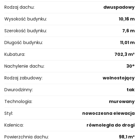
Rodzaj dachu
dwuspadowy
Wysokość budynku
10,16 m
Szerokość budynku
7,6 m
Długość budynku
11,01 m
Kubatura
702,3 m³
Nachylenie dachu
30°
Rodzaj zabudowy
wolnostojący
Dwurodzinny
tak
Technologia
murowany
Styl
nowoczesna elewacja
Kalenica
równoległa do drogi
Powierzchnia dachu
98,1 m²