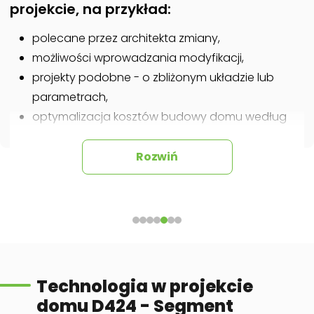
projekcie, na przykład:
polecane przez architekta zmiany,
możliwości wprowadzania modyfikacji,
projekty podobne - o zbliżonym układzie lub
parametrach,
optymalizacja kosztów budowy domu według
tego projektu,
informacje szczegółowe - np. wymiary
Rozwiń
pomieszczeń, instalacje, materiały?
Zadzwoń
52 384 49 90
lub
NAPISZ
Technologia w projekcie
domu D424 - Segment