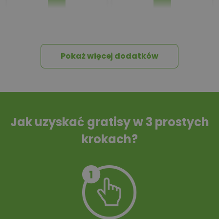
Pakiet umów i
Dziennik Budowy
wniosków
Pokaż więcej dodatków
Tablica informacyjna
Przydomowa
oczyszczalnia
ścieków
Jak uzyskać gratisy w 3 prostych
krokach?
Szambo
10 projektów małej
architektury
ogrodowej