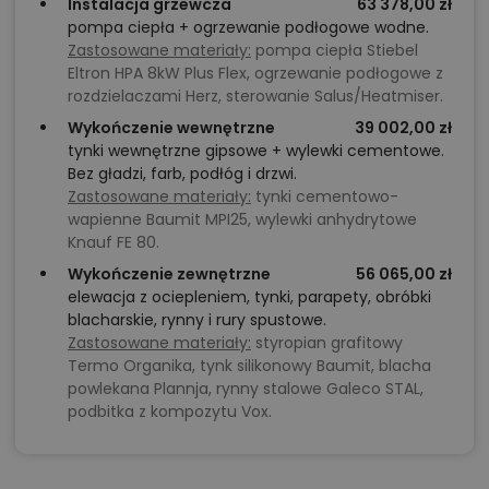
Instalacja grzewcza
63 378,00 zł
pompa ciepła + ogrzewanie podłogowe wodne.
Zastosowane materiały:
pompa ciepła Stiebel
Eltron HPA 8kW Plus Flex, ogrzewanie podłogowe z
rozdzielaczami Herz, sterowanie Salus/Heatmiser.
Wykończenie wewnętrzne
39 002,00 zł
tynki wewnętrzne gipsowe + wylewki cementowe.
Bez gładzi, farb, podłóg i drzwi.
Zastosowane materiały:
tynki cementowo-
wapienne Baumit MPI25, wylewki anhydrytowe
Knauf FE 80.
Wykończenie zewnętrzne
56 065,00 zł
elewacja z ociepleniem, tynki, parapety, obróbki
blacharskie, rynny i rury spustowe.
Zastosowane materiały:
styropian grafitowy
Termo Organika, tynk silikonowy Baumit, blacha
powlekana Plannja, rynny stalowe Galeco STAL,
podbitka z kompozytu Vox.