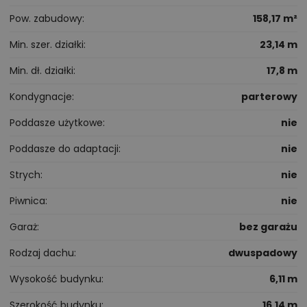
Pow. zabudowy
158,17 m²
Min. szer. działki
23,14 m
Min. dł. działki
17,8 m
Kondygnacje
parterowy
Poddasze użytkowe
nie
Poddasze do adaptacji
nie
Strych
nie
Piwnica
nie
Garaż
bez garażu
Rodzaj dachu
dwuspadowy
Wysokość budynku
6,11 m
Szerokość budynku
16,14 m