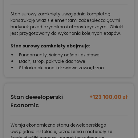
parametrach,
Stan surowy zamknięty uwzględnia kompletną
optymalizacja kosztów budowy domu według
konstrukcję wraz z elementami zabezpieczającymi
tego projektu,
budynek przed czynnikami atmosferycznymi. Obiekt
jest przygotowany do wykonania kolejnych etapów.
informacje szczegółowe - np. wymiary
pomieszczeń, instalacje, materiały?
Stan surowy zamknięty obejmuje:
Fundamenty, ściany nośne i działowe
Dach, strop, pokrycie dachowe
Zadzwoń
52 384 49 90
lub
NAPISZ
Stolarka okienna i drzwiowa zewnętrzna
Stan deweloperski
+123 100,00 zł
Economic
Wersja ekonomiczna stanu deweloperskiego
uwzględnia instalacje, urządzenia i materiały ze
średniej półki cenowej, charakteryzujące się