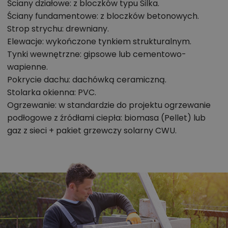
Ściany działowe: z bloczków typu Silka.
W tym projekcie nic nie dzieje się z przypadku.
Ściany fundamentowe: z bloczków betonowych.
Sypialnie i pokoje zostały przygotowane ściśle dla
Strop strychu: drewniany.
modelu rodziny 2+2, z uwzględnieniem
Elewacje: wykończone tynkiem strukturalnym.
nowoczesnego modelu pracy zdalnej. Dlatego w
Tynki wewnętrzne: gipsowe lub cementowo-
parterze znajduje się funkcjonalny gabinet, gdzie
wapienne.
można urządzić wygodne biuro. Pomieszczenie to
Pokrycie dachu: dachówką ceramiczną.
można także zaaranżować na dotykowy pokój
Stolarka okienna: PVC.
Ogrzewanie: w standardzie do projektu ogrzewanie
dziecięcy lub pokój gościnny z podwójnym łóżkiem.
podłogowe z źródłami ciepła: biomasa (Pellet) lub
Sypialnia rodziców mieści dwie szafy na ubrania oraz
gaz z sieci + pakiet grzewczy solarny CWU.
szafkę TV. W pokojach dzieci umieszczono wszystkie
niezbędne meble - szerokie łóżko z szafką nocną,
wygodne biurko oraz bardzo dużą szafę na ubrania.
Z korytarza dostępna jest przestronna łazienka
zlokalizowana blisko pokoi. W łazience umieszczono
kabinę prysznicową i wygodną wannę. Ponadto dla
większego komfortu zaprojektowano toaletę, która