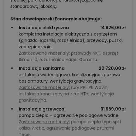
standardową jakością.
Stan deweloperski Economic obejmuje:
Instalacja elektryczna
14 626,00 zł
kompletna instalacja elektryczna z osprzętem
(gniazda, łączniki, rozdzielnica), przewody, puszki,
zabezpieczenia.
Zastosowane materiały:
przewody NKT, osprzęt
Simon 10, rozdzielnica Hager Gamma.
Instalacja sanitarna
20 720,00 zł
instalacja wodociągowa, kanalizacyjna i gazowa
bez armatury, wentylacja grawitacyjna.
Zastosowane materiały:
rury PP i PE Wavin,
instalacja kanalizacyjna z rur HT+, wentylacja
grawitacyjna.
Instalacja grzewcza
31 689,00 zł
pompa ciepła + ogrzewanie podłogowe wodne.
Zastosowane materiały:
pompa ciepła typu split
Kaisai Arctic, ogrzewanie podłogowe z rurami
Tece.