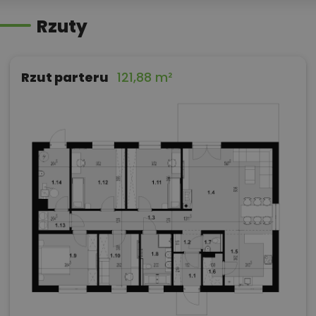
Rzuty
Rzut parteru
121,88 m²