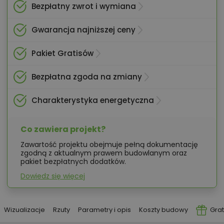
Bezpłatny zwrot i wymiana
Gwarancja najniższej ceny
Pakiet Gratisów
Bezpłatna zgoda na zmiany
Charakterystyka energetyczna
Co zawiera projekt?
Zawartość projektu obejmuje pełną dokumentację
zgodną z aktualnym prawem budowlanym oraz
pakiet bezpłatnych dodatków.
Dowiedz się więcej
Wizualizacje
Rzuty
Parametry i opis
Koszty budowy
Grat