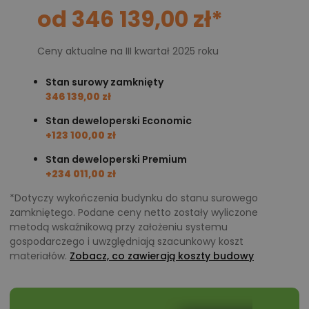
poddasze użytkowe w przyszłości.
od 346 139,00 zł*
Architekturę i konstrukcję budynku zaprojektowano w
sposób oszczędny bez stosowania drogich i
Ceny aktualne na III kwartał 2025 roku
niepotrzebnych, niepraktycznych rozwiązań. Przede
Stan surowy zamknięty
wszystkim budynek jest niewielkich rozmiarów w
346 139,00 zł
rzucie, dzięki czemu można go wybudować na
Stan deweloperski Economic
działce o powierzchni tylko 385 metrów
+123 100,00 zł
kwadratowych, co przy rosnących cenach działek
Stan deweloperski Premium
jest ogromną zaletą. Bryła budynku jest prosta,
+234 011,00 zł
przekryta dachem dwuspadowym, którego
*Dotyczy wykończenia budynku do stanu surowego
wykonanie jest dużo tańsze od np. dachu
zamkniętego. Podane ceny netto zostały wyliczone
kopertowego. Na zaplanowanym tarasie wystarczy
metodą wskaźnikową przy założeniu systemu
miejsca dla wszystkich domowników, a także
gospodarczego i uwzględniają szacunkowy koszt
materiałów.
Zobacz, co zawierają koszty budowy
zaproszonych gości. Okna i witryny nie są
przepastnie szerokie i wysokie, co sprawia, że na
pewno otrzymasz korzystną ofertę na ich dostawę i