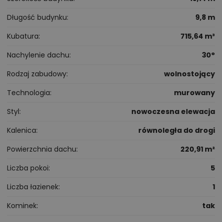
Długość budynku
9,8 m
Kubatura
715,64 m³
Nachylenie dachu
30°
Rodzaj zabudowy
wolnostojący
Technologia
murowany
Styl
nowoczesna elewacja
Kalenica
równoległa do drogi
Powierzchnia dachu
220,91 m²
Liczba pokoi
5
Liczba łazienek
1
Kominek
tak