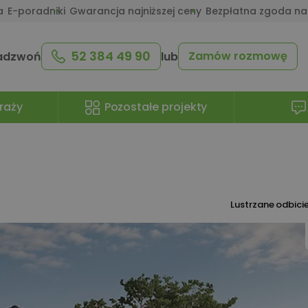
a
E-poradniki
Gwarancja najniższej ceny
Bezpłatna zgoda na
52 384 49 90
Zamów rozmowę
adzwoń
lub
raży
Pozostałe projekty
Lustrzane odbici