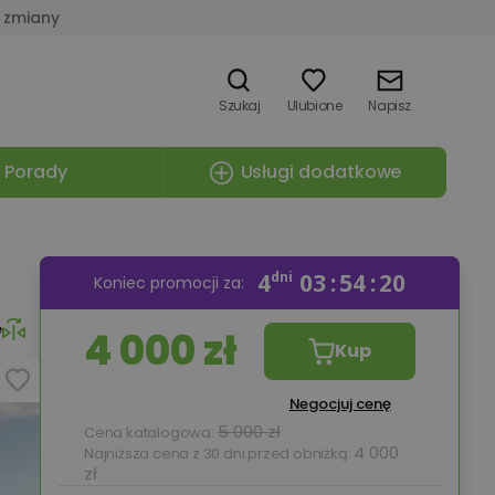
 zmiany
Szukaj
Ulubione
Napisz
Porady
Usługi dodatkowe
4
dni
03
54
19
Koniec promocji za:
e
4 000 zł
Kup
Negocjuj cenę
5 000 zł
Cena katalogowa:
4 000
Najniższa cena z 30 dni przed obniżką:
zł