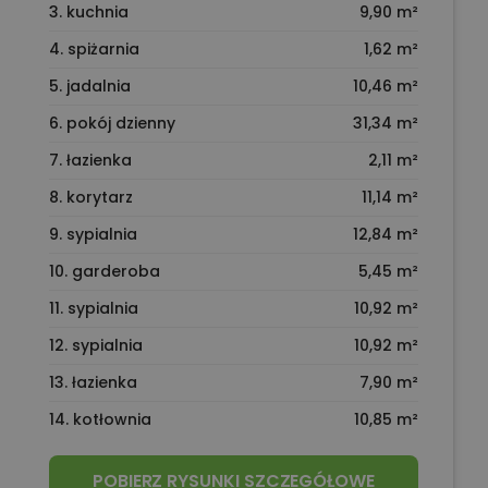
3. kuchnia
9,90 m²
4. spiżarnia
1,62 m²
5. jadalnia
10,46 m²
6. pokój dzienny
31,34 m²
7. łazienka
2,11 m²
8. korytarz
11,14 m²
9. sypialnia
12,84 m²
10. garderoba
5,45 m²
11. sypialnia
10,92 m²
12. sypialnia
10,92 m²
13. łazienka
7,90 m²
14. kotłownia
10,85 m²
POBIERZ RYSUNKI SZCZEGÓŁOWE