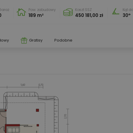
Garaż
Pow. zabudowy
Koszt SSZ
Kąt d
0
189 m²
450 181,00 zł
30°
dowy
Gratisy
Podobne