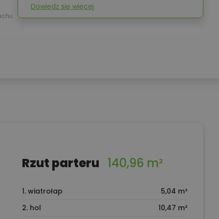
Dowiedz się więcej
achu
Rzut parteru
140,96 m²
1. wiatrołap
5,04 m²
2. hol
10,47 m²