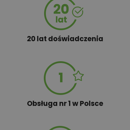
450,00 zł
Szambo
20 lat doświadczenia
50,00 zł
Tablica informacyjna
100,00 zł
Wyceń adaptację
Obsługa nr 1 w Polsce