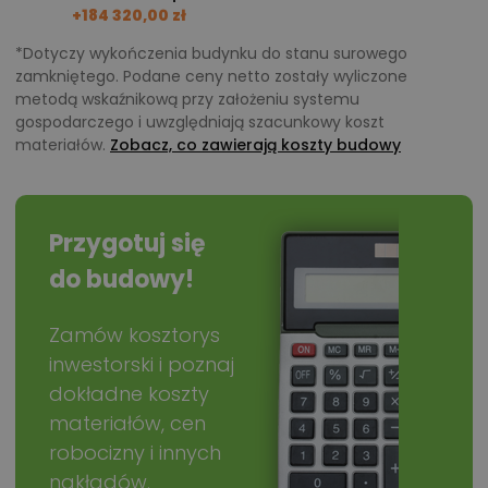
+184 320,00 zł
*Dotyczy wykończenia budynku do stanu surowego
zamkniętego. Podane ceny netto zostały wyliczone
metodą wskaźnikową przy założeniu systemu
gospodarczego i uwzględniają szacunkowy koszt
materiałów.
Zobacz, co zawierają koszty budowy
Przygotuj się
do budowy!
Zamów kosztorys
inwestorski i poznaj
dokładne koszty
materiałów, cen
robocizny i innych
nakładów.