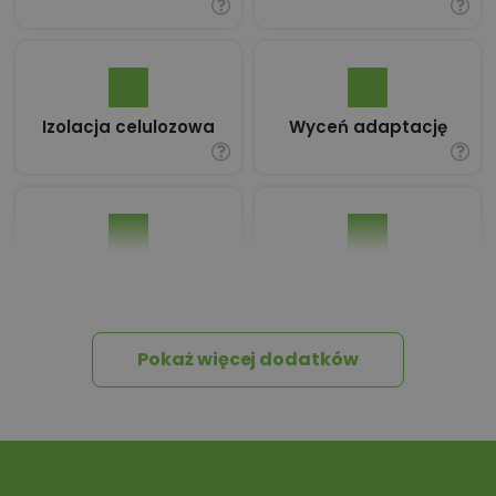
Izolacja celulozowa
Wyceń adaptację
Pakiet umów i
Dziennik Budowy
wniosków
Pokaż więcej dodatków
Tablica informacyjna
Przydomowa
oczyszczalnia
ścieków