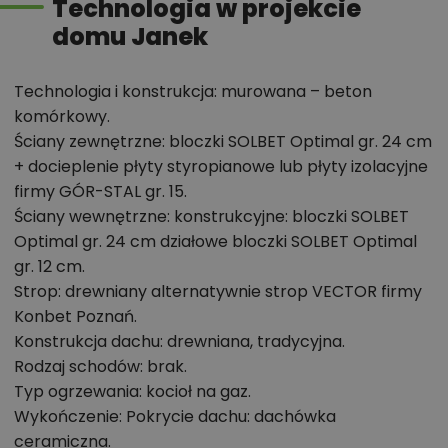
Technologia w projekcie
jasnym pasem bryłę dachu.
domu Janek
Chcesz uzyskać więcej informacji o tym
projekcie, na przykład:
Technologia i konstrukcja: murowana – beton
komórkowy.
polecane przez architekta zmiany,
Ściany zewnętrzne: bloczki SOLBET Optimal gr. 24 cm
możliwości wprowadzania modyfikacji,
+ docieplenie płyty styropianowe lub płyty izolacyjne
projekty podobne - o zbliżonym układzie lub
firmy GÓR-STAL gr. 15.
parametrach,
Ściany wewnętrzne: konstrukcyjne: bloczki SOLBET
Optimal gr. 24 cm działowe bloczki SOLBET Optimal
optymalizacja kosztów budowy domu według
gr. 12 cm.
tego projektu,
Strop: drewniany alternatywnie strop VECTOR firmy
informacje szczegółowe - np. wymiary
Konbet Poznań.
pomieszczeń, instalacje, materiały?
Konstrukcja dachu: drewniana, tradycyjna.
Rodzaj schodów: brak.
Typ ogrzewania: kocioł na gaz.
Zadzwoń
52 384 49 90
lub
NAPISZ
Wykończenie: Pokrycie dachu: dachówka
ceramiczna.