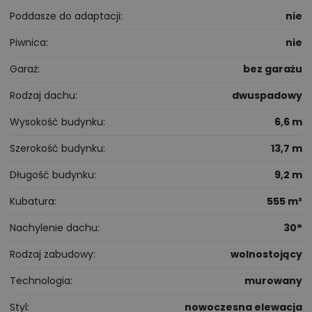
Poddasze do adaptacji
nie
Piwnica
nie
Garaż
bez garażu
Rodzaj dachu
dwuspadowy
Wysokość budynku
6,6 m
Szerokość budynku
13,7 m
Długość budynku
9,2 m
Kubatura
555 m³
Nachylenie dachu
30°
Rodzaj zabudowy
wolnostojący
Technologia
murowany
Styl
nowoczesna elewacja