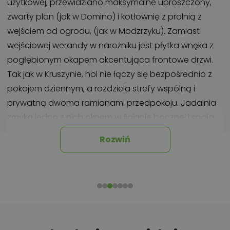
użytkowej, przewidziano maksymalne uproszczony,
zwarty plan (jak w Domino) i kotłownię z pralnią z
wejściem od ogrodu, (jak w Modzrzyku). Zamiast
wejściowej werandy w narożniku jest płytka wnęka z
pogłębionym okapem akcentująca frontowe drzwi.
Tak jak w Kruszynie, hol nie łączy się bezpośrednio z
pokojem dziennym, a rozdziela strefy wspólną i
prywatną dwoma ramionami przedpokoju. Jadalnia
zmyka jedno z nich oknem w ścianie bocznej i spaja
otwartą, dużą kuchnię ze spiżarnią z salonem. Zespół
Rozwiń
trzech sypialni i łazienki po drugiej stronie domu
zamyka z kolei pralnia przy drugiej ścianie bocznej w
przechodnim układzie z kotłownią.Elegancję prostej
bryły w projekcie domu Janek podkreśla wykończenie.
Zaznacza ono w każdej elewacji górny poziom
otworów okiennych i drzwiowych odcinając gładkim,