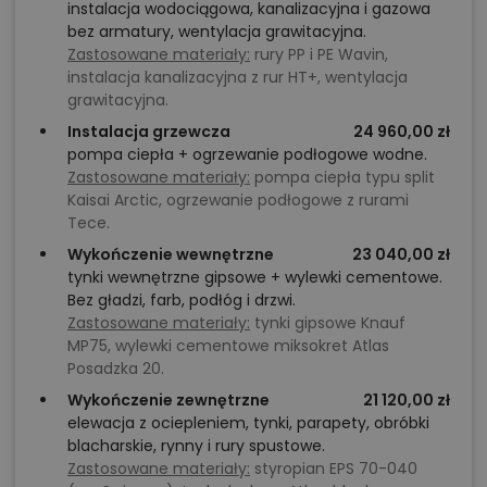
instalacja wodociągowa, kanalizacyjna i gazowa
bez armatury, wentylacja grawitacyjna.
Zastosowane materiały:
rury PP i PE Wavin,
instalacja kanalizacyjna z rur HT+, wentylacja
grawitacyjna.
Instalacja grzewcza
24 960,00 zł
pompa ciepła + ogrzewanie podłogowe wodne.
Zastosowane materiały:
pompa ciepła typu split
Kaisai Arctic, ogrzewanie podłogowe z rurami
Tece.
Wykończenie wewnętrzne
23 040,00 zł
tynki wewnętrzne gipsowe + wylewki cementowe.
Bez gładzi, farb, podłóg i drzwi.
Zastosowane materiały:
tynki gipsowe Knauf
MP75, wylewki cementowe miksokret Atlas
Posadzka 20.
Wykończenie zewnętrzne
21 120,00 zł
elewacja z ociepleniem, tynki, parapety, obróbki
blacharskie, rynny i rury spustowe.
Zastosowane materiały:
styropian EPS 70-040