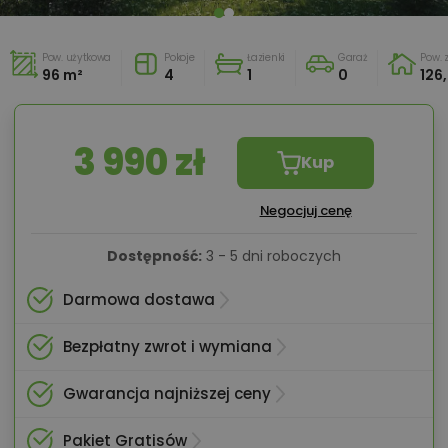
Pow. użytkowa
Pokoje
Łazienki
Garaż
Pow.
96 m²
4
1
0
126
3 990 zł
Kup
Negocjuj cenę
Dostępność:
3 - 5 dni roboczych
Darmowa dostawa
Bezpłatny zwrot i wymiana
Gwarancja najniższej ceny
Pakiet Gratisów