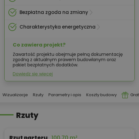
Bezpłatna zgoda na zmiany
Charakterystyka energetyczna
Co zawiera projekt?
Zawartość projektu obejmuje pełną dokumentację
zgodną z aktualnym prawem budowlanym oraz
pakiet bezpłatnych dodatków.
Dowiedz się więcej
Wizualizacje
Rzuty
Parametry i opis
Koszty budowy
Grat
Rzuty
Rzut parteru
100,70 m²