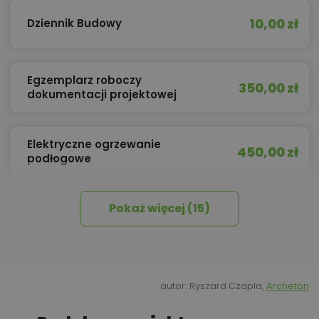
10,00 zł
Dziennik Budowy
Egzemplarz roboczy
350,00 zł
dokumentacji projektowej
Elektryczne ogrzewanie
450,00 zł
podłogowe
Pokaż więcej (15)
450,00 zł
Izolacja celulozowa
Kosztorys w formie wydruku
260,00 zł
dołączonego do projektu
autor: Ryszard Czapla,
Archeton