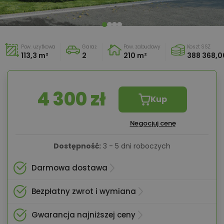
Pow. użytkowa
Garaż
Pow. zabudowy
Koszt SSZ
113,3 m²
2
210 m²
388 368,00
4 300 zł
Kup
Negocjuj cenę
Dostępność:
3 - 5 dni roboczych
Darmowa dostawa
Bezpłatny zwrot i wymiana
Gwarancja najniższej ceny