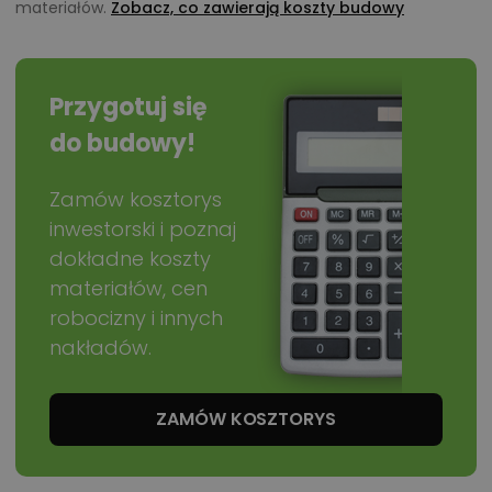
materiałów.
Zobacz, co zawierają koszty budowy
Przygotuj się
do budowy!
Zamów kosztorys
inwestorski i poznaj
dokładne koszty
materiałów, cen
robocizny i innych
nakładów.
ZAMÓW KOSZTORYS