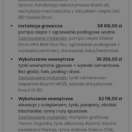
Uponor, kanalizacja niskoszumowa Wavin AS,
wentylacja mechaniczna z odzyskiem ciepła LWZ
180 Stiebel Eltron.
Instalacja grzewcza
58 916,00 zł
pompa ciepła + ogrzewanie podłogowe wodne.
Zastosowane materiały:
pompa ciepła Stiebel
Eltron HPA 8kW Plus Flex, ogrzewanie podłogowe z
rozdzielaczami Herz, sterowanie Salus/Heatmiser.
Wykończenie wewnętrzne
36 256,00 zł
tynki wewnętrzne gipsowe + wylewki cementowe.
Bez gładzi, farb, podłóg i drzwi.
Zastosowane materiały:
tynki cementowo-
wapienne Baumit MPI25, wylewki anhydrytowe
Knauf FE 80.
Wykończenie zewnętrzne
52 118,00 zł
elewacja z ociepleniem, tynki, parapety, obróbki
blacharskie, rynny i rury spustowe.
Zastosowane materiały:
styropian grafitowy
Termo Organika, tynk silikonowy Baumit, blacha
powlekana Plannja, rynny stalowe Galeco STAL,