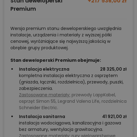
Stan deweloperski
+217 536,00 zł
Premium
Wersja premium stanu deweloperskiego uwzględnia
instalacje, urządzenia i materiały z wyższej półki
cenowej, wyróżniające się najwyższą jakością w
obrębie grupy produktowej.
Stan deweloperski Premium obejmuje:
Instalacja elektryczna
28 325,00 zł
kompletna instalacja elektryczna z osprzętem
(gniazda, łączniki, rozdzielnica), przewody, puszki,
zabezpieczenia.
Zastosowane materiały:
przewody LappKabel,
osprzęt Simon 55, Legrand Valena Life, rozdzielnica
Schneider Electric.
Instalacja sanitarna
41 921,00 zł
instalacja wodociągowa, kanalizacyjna i gazowa
bez armatury, wentylacja grawitacyjna.
Zastosowane materiały:
rury wielowarstwowe