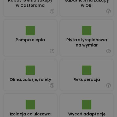
Rabat 10% na zakupy
Rabat 10% na zakupy
w Castorama
w OBI
Pompa ciepła
Płyta styropianowa
na wymiar
Okna, żaluzje, rolety
Rekuperacja
Izolacja celulozowa
Wyceń adaptację