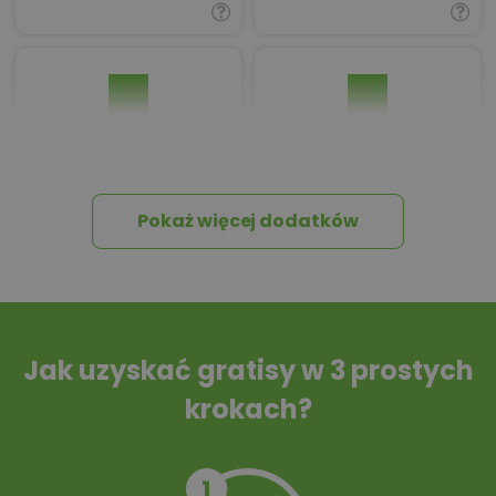
Pakiet umów i
Dziennik Budowy
wniosków
Pokaż więcej dodatków
Tablica informacyjna
Przydomowa
oczyszczalnia
ścieków
Jak uzyskać gratisy w 3 prostych
krokach?
Szambo
10 projektów małej