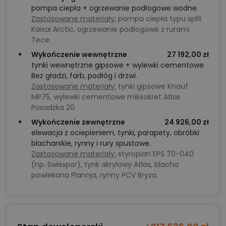
pompa ciepła + ogrzewanie podłogowe wodne.
Zastosowane materiały:
pompa ciepła typu split
Kaisai Arctic, ogrzewanie podłogowe z rurami
Tece.
Wykończenie wewnętrzne
27 192,00 zł
tynki wewnętrzne gipsowe + wylewki cementowe.
Bez gładzi, farb, podłóg i drzwi.
Zastosowane materiały:
tynki gipsowe Knauf
MP75, wylewki cementowe miksokret Atlas
Posadzka 20.
Wykończenie zewnętrzne
24 926,00 zł
elewacja z ociepleniem, tynki, parapety, obróbki
blacharskie, rynny i rury spustowe.
Zastosowane materiały:
styropian EPS 70-040
(np. Swisspor), tynk akrylowy Atlas, blacha
powlekana Plannja, rynny PCV Bryza.