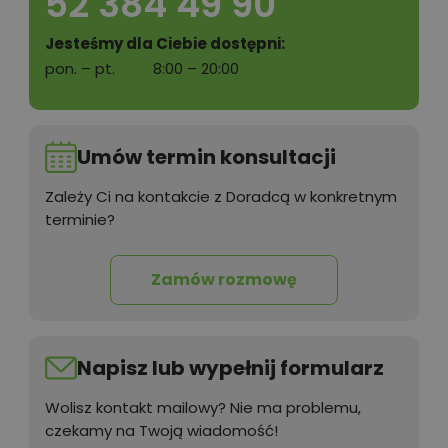
52 384 49 90
Jesteśmy dla Ciebie dostępni:
pon. – pt.
8:00 – 20:00
50,00 zł
Tablica informacyjna
Umów termin konsultacji
700,00 zł
Wentylacja mechaniczna z GPWC
Zależy Ci na kontakcie z Doradcą w konkretnym
terminie?
100,00 zł
Wyceń adaptację
Zamów rozmowę
Napisz lub wypełnij formularz
Wolisz kontakt mailowy? Nie ma problemu,
czekamy na Twoją wiadomość!