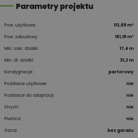
Parametry projektu
Pow. użytkowa
112,69 m²
Pow. zabudowy
151,19 m²
Min. szer. działki
17,4 m
Min. dł. działki
31,2 m
Kondygnacje
parterowy
Poddasze użytkowe
nie
Poddasze do adaptacji
nie
Strych
nie
Piwnica
nie
Garaż
bez garażu