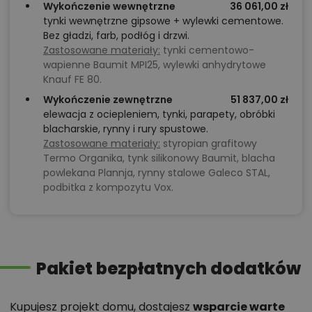
Wykończenie wewnętrzne
36 061,00 zł
tynki wewnętrzne gipsowe + wylewki cementowe.
Bez gładzi, farb, podłóg i drzwi.
Zastosowane materiały:
tynki cementowo-
wapienne Baumit MPI25, wylewki anhydrytowe
Knauf FE 80.
Wykończenie zewnętrzne
51 837,00 zł
elewacja z ociepleniem, tynki, parapety, obróbki
blacharskie, rynny i rury spustowe.
Zastosowane materiały:
styropian grafitowy
Termo Organika, tynk silikonowy Baumit, blacha
powlekana Plannja, rynny stalowe Galeco STAL,
podbitka z kompozytu Vox.
Pakiet bezpłatnych dodatków
Kupujesz projekt domu, dostajesz
wsparcie warte