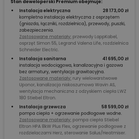
Stan deweloperski Premium obejmuje:
Instalacja elektryczna
28 173,00 zł
kompletna instalacja elektryczna z osprzętem
(gniazda, łączniki, rozdzielnica), przewody, puszki,
zabezpieczenia.
Zastosowane materiały:
przewody LappKabel,
osprzęt Simon 55, Legrand Valena Life, rozdzielnica
Schneider Electric.
Instalacja sanitarna
41 695,00 zł
instalacja wodociągowa, kanalizacyjna i gazowa
bez armatury, wentylacja grawitacyjna.
Zastosowane materiały:
rury wielowarstwowe
Uponor, kanalizacja niskoszumowa Wavin AS,
wentylacja mechaniczna z odzyskiem ciepła LWZ
180 Stiebel Eltron.
Instalacja grzewcza
58 599,00 zł
pompa ciepła + ogrzewanie podłogowe wodne.
Zastosowane materiały:
pompa ciepła Stiebel
Eltron HPA 8kW Plus Flex, ogrzewanie podłogowe z
rozdzielaczami Herz, sterowanie Salus/Heatmiser.