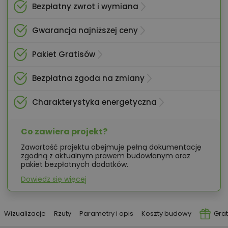
Bezpłatny zwrot i wymiana
Gwarancja najniższej ceny
Pakiet Gratisów
Bezpłatna zgoda na zmiany
Charakterystyka energetyczna
Co zawiera projekt?
Zawartość projektu obejmuje pełną dokumentację
zgodną z aktualnym prawem budowlanym oraz
pakiet bezpłatnych dodatków.
Dowiedz się więcej
Wizualizacje
Rzuty
Parametry i opis
Koszty budowy
Grat