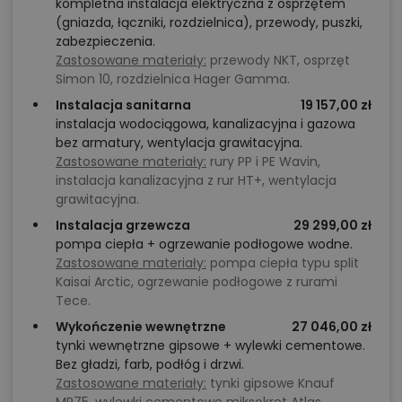
kompletna instalacja elektryczna z osprzętem
(gniazda, łączniki, rozdzielnica), przewody, puszki,
zabezpieczenia.
Zastosowane materiały:
przewody NKT, osprzęt
Simon 10, rozdzielnica Hager Gamma.
Instalacja sanitarna
19 157,00 zł
instalacja wodociągowa, kanalizacyjna i gazowa
bez armatury, wentylacja grawitacyjna.
Zastosowane materiały:
rury PP i PE Wavin,
instalacja kanalizacyjna z rur HT+, wentylacja
grawitacyjna.
Instalacja grzewcza
29 299,00 zł
pompa ciepła + ogrzewanie podłogowe wodne.
Zastosowane materiały:
pompa ciepła typu split
Kaisai Arctic, ogrzewanie podłogowe z rurami
Tece.
Wykończenie wewnętrzne
27 046,00 zł
tynki wewnętrzne gipsowe + wylewki cementowe.
Bez gładzi, farb, podłóg i drzwi.
Zastosowane materiały:
tynki gipsowe Knauf