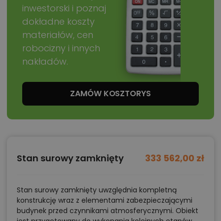
inwestorski i poznaj
dokładne koszty
materiałów, cen
robocizny i innych
nakładów.
ZAMÓW KOSZTORYS
Stan surowy zamknięty
333 562,00 zł
Stan surowy zamknięty uwzględnia kompletną
konstrukcję wraz z elementami zabezpieczającymi
budynek przed czynnikami atmosferycznymi. Obiekt