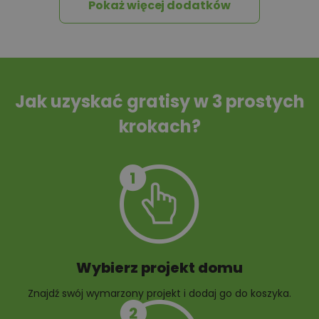
Pokaż więcej dodatków
Tablica informacyjna
Przydomowa
oczyszczalnia
ścieków
Jak uzyskać gratisy w 3 prostych
krokach?
Szambo
10 projektów małej
architektury
ogrodowej
Wybierz projekt domu
Znajdź swój wymarzony projekt i dodaj go do koszyka.
10 projektów rabat
ogrodowych