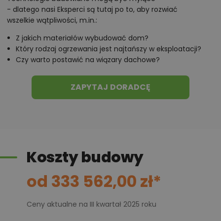
polecane przez architekta zmiany,
- dlatego nasi Eksperci są tutaj po to, aby rozwiać
możliwości wprowadzania modyfikacji,
wszelkie wątpliwości, m.in.:
projekty podobne - o zbliżonym układzie lub
Z jakich materiałów wybudować dom?
parametrach,
Który rodzaj ogrzewania jest najtańszy w eksploatacji?
optymalizacja kosztów budowy domu według
Czy warto postawić na wiązary dachowe?
tego projektu,
informacje szczegółowe - np. wymiary
ZAPYTAJ DORADCĘ
pomieszczeń, instalacje, materiały?
Zadzwoń
52 384 49 90
lub
NAPISZ
Koszty budowy
od 333 562,00 zł*
Ceny aktualne na III kwartał 2025 roku