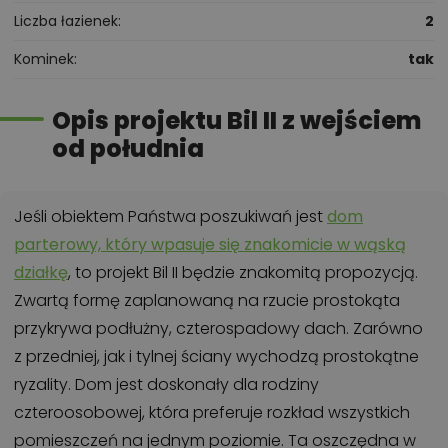
Liczba łazienek
2
Kominek
tak
Opis projektu Bil II z wejściem
od południa
Jeśli obiektem Państwa poszukiwań jest
dom
parterowy, który wpasuje się znakomicie w wąską
działkę
, to projekt Bil II będzie znakomitą propozycją.
Zwartą formę zaplanowaną na rzucie prostokąta
przykrywa podłużny, czterospadowy dach. Zarówno
z przedniej, jak i tylnej ściany wychodzą prostokątne
ryzality. Dom jest doskonały dla rodziny
czteroosobowej, która preferuje rozkład wszystkich
pomieszczeń na jednym poziomie. Ta oszczędna w