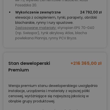
MP75, wylewki cementowe miksokret Atlas
Posadzka 20.
Wykończenie zewnętrzne
24 792,00 zł
elewacja z ociepleniem, tynki, parapety, obróbki
blacharskie, rynny i rury spustowe.
Zastosowane materiały:
styropian EPS 70-040
(np. Swisspor), tynk akrylowy Atlas, blacha
powlekana Plannja, rynny PCV Bryza.
Stan deweloperski
+216 365,00 zł
Premium
Wersja premium stanu deweloperskiego uwzględnia
instalacje, urządzenia i materiały z wyższej półki
cenowej, wyróżniające się najwyższą jakością w
obrębie grupy produktowej.