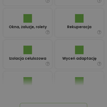
Okna, żaluzje, rolety
Rekuperacja
Izolacja celulozowa
Wyceń adaptację
Pakiet umów i
Dziennik Budowy
wniosków