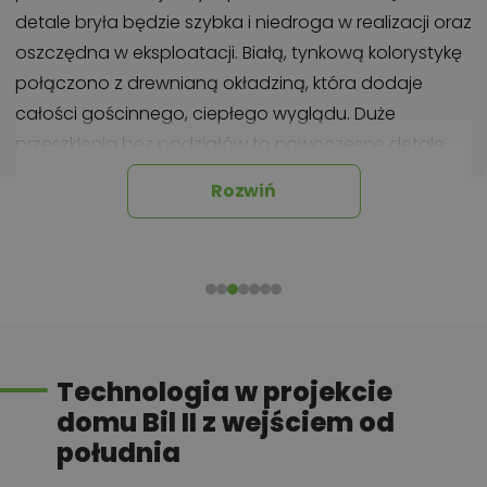
detale bryła będzie szybka i niedroga w realizacji oraz
oszczędna w eksploatacji. Białą, tynkową kolorystykę
połączono z drewnianą okładziną, która dodaje
całości gościnnego, ciepłego wyglądu. Duże
przeszklenia bez podziałów to nowoczesne detale
architektoniczne, które doskonale doświetlają
Rozwiń
wnętrza pokojów dziennych.
Tym, co zwraca uwagę w projekcie domu Bil II, jest
rozkład wszystkich pomieszczeń na jednej
kondygnacji, dzięki czemu dom jest doskonały dla
osób starszych czy rodzin z małymi dziećmi.
Pierwszym pomieszczeniem dostępnym od ganku
Technologia w projekcie
jest przedsionek z wydzielonym miejscem na szafę
domu Bil II z wejściem od
wnękową. Naprzeciwko wejścia znajduje się niewielka
południa
łazienka dla gości z kabiną prysznicową. Hol główny
łączy się w dalszej kolejności z kuchnią sąsiadującą