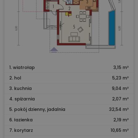
1. wiatrołap
3,15 m²
2. hol
5,23 m²
3. kuchnia
9,04 m²
4. spiżarnia
2,07 m²
5. pokój dzienny, jadalnia
32,54 m²
6. łazienka
2,19 m²
7. korytarz
10,65 m²